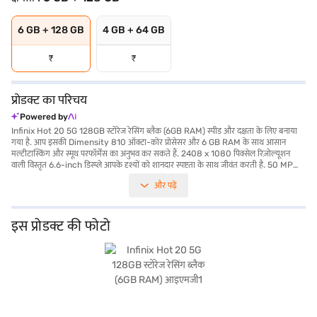
6 GB + 128 GB
4 GB + 64 GB
₹
₹
प्रोडक्ट का परिचय
Powered by
Infinix Hot 20 5G 128GB स्टोरेज रेसिंग ब्लैक (6GB RAM) स्पीड और दक्षता के लिए बनाया
गया है. आप इसकी Dimensity 810 ऑक्टा-कोर प्रोसेसर और 6 GB RAM के साथ आसान
मल्टीटास्किंग और स्मूथ परफॉर्मेंस का अनुभव कर सकते हैं. 2408 x 1080 पिक्सेल रिज़ोल्यूशन
वाली विस्तृत 6.6-inch डिस्प्ले आपके दृश्यों को शानदार स्पष्टता के साथ जीवंत करती है. 50 MP
प्राइमरी कैमरा और 8 MP सेकेंडरी कैमरा के साथ हर पल को Sharp डिटेल में कैप्चर करें. यह
और पढ़ें
स्मार्टफोन 4G, 3G, 2G, वाई-फाई, EDGE, GPRS, 4G LTE, WCDMA और GSM के साथ 5G
कनेक्टिविटी को सपोर्ट करता है, यह सुनिश्चित करता है कि आप जहां भी जाएं वहां कनेक्ट रहें. इसकी
डुअल SIM क्षमता अतिरिक्त सुविधा प्रदान करती है. Infinix Hot 20 5G, अपने 128GB इंटरनल
स्टोरेज के साथ, आपकी सभी फाइलों और मीडिया के लिए पर्याप्त जगह प्रदान करता है. Android द्वारा
इस प्रोडक्ट की फोटो
संचालित, यह यूज़र-फ्रेंडली अनुभव प्रदान करता है. लंबे समय तक चलने वाली 5000mAh बैटरी
आपको पूरे दिन चलने देती है. खरीदारी करने के लिए बजाज फाइनेंस पर विकल्पों के बारे में जानें या
पार्टनर स्टोर पर जाएं और Easy EMIs का लाभ उठाएं.