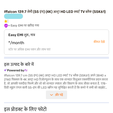
Iffalcon 139.7 सेमी (55 इंच) (4K) अल्ट्रा HD LED स्मार्ट TV ब्लैक (55K61)
+ Easy EMI पर खरीदा गया
Easy EMI शुरू, मात्र
कीमत देखें
*/month
स्टोर पर अधिक EMI प्लान और लाभ पाएं
इस उत्पाद के बारे में
Powered by
Iffalcon 139.7 cm (55 इंच) (4K) अल्ट्रा HD LED स्मार्ट TV ब्लैक (55K61) अपने 3840 x
2160 पिक्सल के 4K अल्ट्रा HD रिज़ोल्यूशन के साथ एक शानदार विजुअल एक्सपीरियंस प्रदान करता
है, जो आपकी पसंदीदा फिल्में और शो को शानदार स्पष्टता और विवरण के साथ जीवंत बनाता है. 178-
डिग्री व्यूइंग एंगल वाली 55-इंच की LED स्क्रीन यह सुनिश्चित करती है कि कमरे में सभी को वाइब्रेंट
पिक्चर मिले. यह स्मार्ट TV Android ऑपरेटिंग सिस्टम पर काम करता है, जो बिल्ट-इन वाई-फाई के
और पढ़ें
माध्यम से ऐप और स्ट्रीमिंग सेवाओं की विस्तृत रेंज तक एक्सेस प्रदान करता है. 24W डॉल्बी डिजिटल
स्पीकर इमर्सिव ऑडियो प्रदान करते हैं, जो शानदार विजुअल प्रदान करते हैं. 3 HDMI पोर्ट और 2 USB
पोर्ट के साथ, आप आसानी से अपने गेमिंग कंसोल, ब्लू-रे प्लेयर्स और अन्य डिवाइस को कनेक्ट कर
सकते हैं. TV की 60Hz रिफ्रेश रेट फास्ट-पेस वाले दृश्यों के दौरान स्मूथ मोशन सुनिश्चित करती है,
इस प्रोडक्ट के लिए फोटो
जिससे आपका मनोरंजन बढ़ता है. इसका A+ ग्रेड पैनल बेहतर पिक्चर क्वॉलिटी और टिकाऊपन की