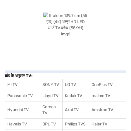
ब्रांड के अनुसार TV:
MI TV
SONY TV
LG TV
OnePlus TV
Panasonic TV
Lloyd TV
Kodak TV
realme TV
Cornea
Hyundai TV
Akai TV
Amstrad TV
TV
Havells TV
BPL TV
Philips TVS
Haier TV