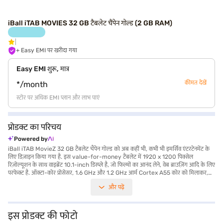
iBall iTAB MOVIES 32 GB टैबलेट चैंपेन गोल्ड (2 GB RAM)
+ Easy EMI पर खरीदा गया
Easy EMI शुरू, मात्र
कीमत देखें
*/month
स्टोर पर अधिक EMI प्लान और लाभ पाएं
प्रोडक्ट का परिचय
Powered by
iBall iTAB MovieZ 32 GB टैबलेट चैंपेन गोल्ड को अब कहीं भी, कभी भी इमर्सिव एंटरटेनमेंट के
लिए डिज़ाइन किया गया है. इस value-for-money टैबलेट में 1920 x 1200 पिक्सेल
रिज़ोल्यूशन के साथ वाइब्रेंट 10.1-inch डिस्प्ले है, जो फिल्मों का आनंद लेने, वेब ब्राउज़िंग आदि के लिए
परफेक्ट है. ऑक्टा-कोर प्रोसेसर, 1.6 GHz और 1.2 GHz आर्म Cortex A55 कोर को मिलाकर,
रोजमर्रा के कार्यों और मल्टीमीडिया खपत के लिए स्मूथ परफॉर्मेंस सुनिश्चित करता है. 8 MP रियर और
और पढ़ें
सेकेंडरी कैमरा के साथ यादगार पल कैप्चर करें. 32 GB की इंटरनल स्टोरेज के साथ, आपके पास अपने
ऐप और फाइल के लिए पर्याप्त स्पेस है. iBall iTAB Movie 4G और Wi-Fi कनेक्टिविटी को भी
सपोर्ट करता है, जिससे आप कहीं भी कनेक्ट रहते हैं. आपके अनुभव को बेहतर बनाने के लिए
7000mAh की बैटरी दी गई है, जो लंबे समय तक चलती है. टैबलेट में 2 GB RAM भी है. iBall
इस प्रोडक्ट की फोटो
iTAB MOVIES उन यूज़र्स के लिए परफेक्ट है जो मनोरंजन और प्रोडक्टिविटी के लिए पोर्टेबल और