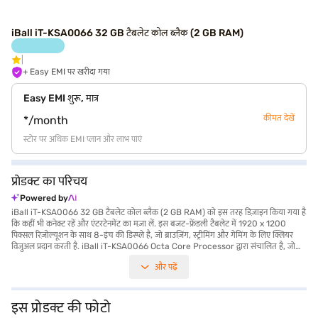
iBall iT-KSA0066 32 GB टैबलेट कोल ब्लैक (2 GB RAM)
+ Easy EMI पर खरीदा गया
Easy EMI शुरू, मात्र
कीमत देखें
*/month
स्टोर पर अधिक EMI प्लान और लाभ पाएं
प्रोडक्ट का परिचय
Powered by
iBall iT-KSA0066 32 GB टैबलेट कोल ब्लैक (2 GB RAM) को इस तरह डिज़ाइन किया गया है
कि कहीं भी कनेक्ट रहें और एंटरटेनमेंट का मज़ा लें. इस बजट-फ्रेंडली टैबलेट में 1920 x 1200
पिक्सल रिज़ोल्यूशन के साथ 8-इंच की डिस्प्ले है, जो ब्राउज़िंग, स्ट्रीमिंग और गेमिंग के लिए क्लियर
विजुअल प्रदान करती है. iBall iT-KSA0066 Octa Core Processor द्वारा संचालित है, जो
1.6 GHz और 1.2 GHz स्पीड को जोड़ता है, जिससे रोजमर्रा के कामों के लिए स्मूथ परफॉर्मेंस
और पढ़ें
सुनिश्चित होती है. 32 GB की इंटरनल स्टोरेज के साथ, आपके पास अपने ऐप, फोटो और वीडियो के लिए
पर्याप्त स्पेस है. टैबलेट में 2 GB RAM भी है, जिससे दक्ष मल्टीटास्किंग की सुविधा मिलती है. 8 MP
रियर कैमरा से अपनी यादों को कैप्चर करें और 5 MP फ्रंट कैमरा के साथ वीडियो कॉल का आनंद लें.
4000mAh की बैटरी यह सुनिश्चित करती है कि आप पूरे दिन पावर-अप रहें, और 4G और वाई-फाई
इस प्रोडक्ट की फोटो
कनेक्टिविटी के साथ, आप कहीं भी कनेक्ट रह सकते हैं. यह iBall iT-KSA0066 टैबलेट, अपने