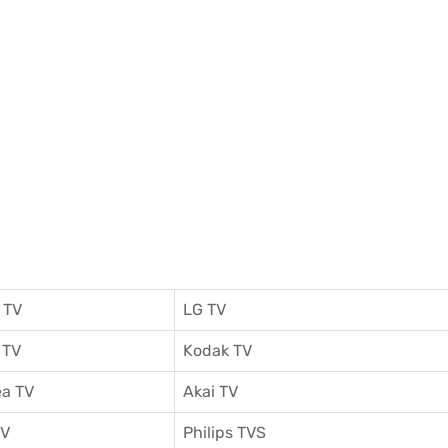
 TV
LG TV
 TV
Kodak TV
a TV
Akai TV
TV
Philips TVS