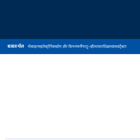
बजाज मॉल
मोबाइल्स
इलेक्ट्रॉनिक्स
होम और किचन
फर्नीचर
टू-व्हीलर
कार
शिक्षा
स्वास्थ्य
ट्रैक्टर