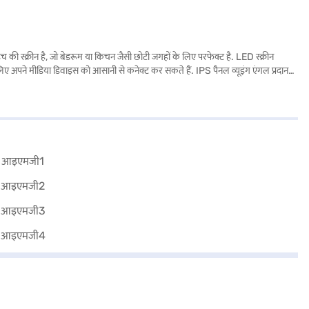
्क्रीन है, जो बेडरूम या किचन जैसी छोटी जगहों के लिए परफेक्ट है. LED स्क्रीन
 लिए अपने मीडिया डिवाइस को आसानी से कनेक्ट कर सकते हैं. IPS पैनल व्यूइंग एंगल प्रदान
ा करता है. Android ऑपरेटिंग सिस्टम द्वारा संचालित, यह टेलीविजन यूज़र-फ्रेंडली इंटरफेस
्रदान करते हैं. खरीदारी करने के लिए बजाज फाइनेंस पर विकल्पों के बारे में जानें या