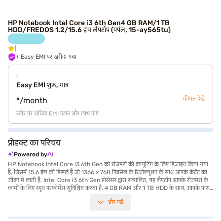
HP Notebook Intel Core i3 6th Gen4 GB RAM/1 TB
HDD/FREDOS 1.2/15.6 इंच लैपटॉप (पर्पल, 15-ay565tu)
+ Easy EMI पर खरीदा गया
:
Easy EMI शुरू, मात्र
कीमत देखें
*/month
स्टोर पर अधिक EMI प्लान और लाभ पाएं
प्रोडक्ट का परिचय
Powered by
HP Notebook Intel Core i3 6th Gen को रोजमर्रा की कंप्यूटिंग के लिए डिज़ाइन किया गया
है, जिसमें 15.6 इंच की डिस्प्ले है जो 1366 x 768 पिक्सेल के रिज़ोल्यूशन के साथ आपके कंटेंट को
जीवन में लाती है. Intel Core i3 6th Gen प्रोसेसर द्वारा संचालित, यह लैपटॉप आपके रोज़मर्रा के
कामों के लिए स्मूथ परफॉर्मेंस सुनिश्चित करता है. 4 GB RAM और 1 TB HDD के साथ, आपके पास
अपनी फाइल और एप्लीकेशन के लिए पर्याप्त मेमोरी और स्टोरेज है. लैपटॉप फ्रिज 1.2 के साथ आता है,
और पढ़ें
जो आपको अपनी पसंद का ऑपरेटिंग सिस्टम इंस्टॉल करने की सुविधा देता है. 1.2 किलोग्राम या उससे
कम वजन वाली यह नोटबुक आपकी यात्राओं में आपके साथ पहुंचने के लिए काफी पोर्टेबल है. इसका
पर्पल कलर आपके कंप्यूटिंग अनुभव में स्टाइल जोड़ता है. यह नोटबुक कार्यक्षमता और स्टाइल का