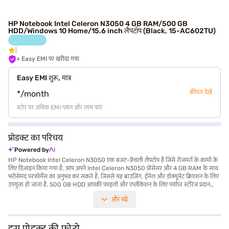
HP Notebook Intel Celeron N3050 4 GB RAM/500 GB
HDD/Windows 10 Home/15.6 inch लैपटॉप (Black, 15-AC602TU)
+ Easy EMI पर खरीदा गया
Easy EMI शुरू, मात्र
कीमत देखें
*/month
स्टोर पर अधिक EMI प्लान और लाभ पाएं
प्रोडक्ट का परिचय
Powered by
HP Notebook Intel Celeron N3050 एक बजट-फ्रेंडली लैपटॉप है जिसे रोजमर्रा के कामों के
लिए डिज़ाइन किया गया है. आप अपने Intel Celeron N3050 प्रोसेसर और 4 GB RAM के साथ
भरोसेमंद परफॉर्मेंस का अनुभव कर सकते हैं, जिससे यह ब्राउज़िंग, ईमेल और डॉक्यूमेंट क्रिएशन के लिए
उपयुक्त हो जाता है. 500 GB HDD आपकी फाइलों और एप्लीकेशन के लिए पर्याप्त स्टोरेज प्रदान
करता है. 15.6-inch स्क्रीन वाला यह लैपटॉप एक आरामदायक व्यूइंग एक्सपीरियंस प्रदान करता है.
और पढ़ें
HP Notebook Windows 10 होम के साथ आता है, जो एक परिचित और यूज़र-फ्रेंडली इंटरफेस
प्रदान करता है. 1.2 किलोग्राम या उससे कम वजन, यह on-the-go उपयोग के लिए पर्याप्त पोर्टेबल
है. बेसिक, फंक्शनल लैपटॉप की आवश्यकता वाले छात्रों या किसी भी व्यक्ति के लिए आदर्श, HP
Notebook Intel Celeron N3050 आसान कीमत पर आवश्यक विशेषताएं प्रदान करता है. यह
इस प्रोडक्ट की फोटो