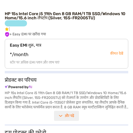
HP 15s Intel Core i5 11th Gen 8 GB RAM/1 TB SSD/Windows 10
Home/15.6 inch लैपटॉप (Silver, 15S-FR2005TU)
+ Easy EMI पर खरीदा गया
Easy EMI शुरू, मात्र
कीमत देखें
*/month
स्टोर पर अधिक EMI प्लान और लाभ पाएं
प्रोडक्ट का परिचय
Powered by
HP 15s Intel Core i5 11th Gen 8 GB RAM/1 TB SSD/Windows 10 Home/15.6
inch लैपटॉप (Silver, 15S-FR2005TU) को रोजमर्रा के उपयोग और प्रोडक्टिविटी के लिए
डिज़ाइन किया गया है. Intel Core i5-1135G7 प्रोसेसर द्वारा संचालित, यह लैपटॉप आपके दैनिक
कार्यों के लिए भरोसेमंद परफॉर्मेंस प्रदान करता है. 8 GB RAM स्मूथ मल्टीटास्किंग सुनिश्चित करती है,
जबकि विशाल 1 TB SSD आपकी फाइलों और एप्लीकेशन के लिए पर्याप्त स्टोरेज प्रदान करती है.
और पढ़ें
15.6-inch स्क्रीन एक आरामदायक व्यूइंग एक्सपीरियंस प्रदान करती है, जो इसे काम और मनोरंजन
दोनों के लिए उपयुक्त बनाती है. 1.2 किलोग्राम या उससे कम वजन वाला HP 15s हल्का और पोर्टेबल
है, जो चलते-फिरते यूज़र के लिए आदर्श है. यह Windows 10 होम के साथ आता है, जो एक परिचित
और यूज़र-फ्रेंडली इंटरफेस प्रदान करता है. यह लैपटॉप छात्रों, प्रोफेशनल और रोजमर्रा की कंप्यूटिंग के
इस प्रोडक्ट की फोटो