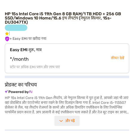
HP 15s Intel Core i5 11th Gen 8 GB RAM/1 TB HDD + 256 GB
SSD/Windows 10 Home/15.6 इंच लैपटॉप (नेचुरल सिल्वर, 15s-
DU3047TX)
+ Easy EMI पर खरीदा गया
Easy EMI शुरू, मात्र
कीमत देखें
*/month
स्टोर पर अधिक EMI प्लान और लाभ पाएं
प्रोडक्ट का परिचय
Powered by
HP 15s Intel Core i5 11th Gen लैपटॉप, जो नेचुरल सिल्वर में पूरा हुआ है, आपको जहां भी जाएं
वहां प्रोडक्टिव और एंटरटेनमेंट बनाए रखने के लिए डिज़ाइन किया गया है. Intel Core i5-1135G7
प्रोसेसर से लैस, यह लैपटॉप रोजमर्रा के कामों और अधिक डिमांडिंग एप्लीकेशन के लिए रिस्पॉन्सिव
परफॉर्मेंस प्रदान करता है. आप आसानी से कई एप्लीकेशन चला सकते हैं और तेज़ बूट टाइम का आनंद
ले सकते हैं, 8 GB RAM और तेज़ 256 GB SSD के कॉम्बिनेशन के साथ, पर्याप्त स्टोरेज के लिए
और पढ़ें
विशाल 1 TB HDD के साथ. 15.6-inch स्क्रीन एक आकर्षक देखने का अनुभव प्रदान करती है, जो
आपके कंटेंट को जीवंत रंगों और तीक्ष्ण विवरणों के साथ जीवंत करती है, जो काम और मनोरंजन दोनों के
लिए आदर्श है. Windows 10 होम के साथ पहले से इंस्टॉल, आपको सुरक्षित और यूज़र-फ्रेंडली