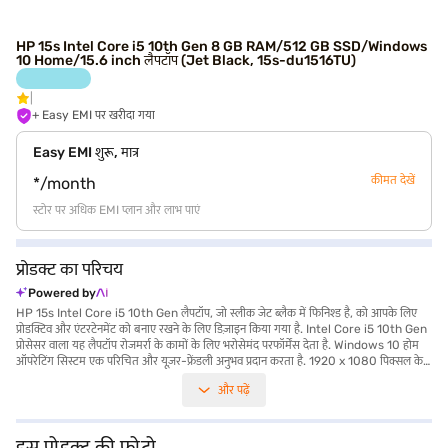
HP 15s Intel Core i5 10th Gen 8 GB RAM/512 GB SSD/Windows
10 Home/15.6 inch लैपटॉप (Jet Black, 15s-du1516TU)
+ Easy EMI पर खरीदा गया
Easy EMI शुरू, मात्र
कीमत देखें
*/month
स्टोर पर अधिक EMI प्लान और लाभ पाएं
प्रोडक्ट का परिचय
Powered by
HP 15s Intel Core i5 10th Gen लैपटॉप, जो स्लीक जेट ब्लैक में फिनिश्ड है, को आपके लिए
प्रोडक्टिव और एंटरटेनमेंट को बनाए रखने के लिए डिज़ाइन किया गया है. Intel Core i5 10th Gen
प्रोसेसर वाला यह लैपटॉप रोजमर्रा के कामों के लिए भरोसेमंद परफॉर्मेंस देता है. Windows 10 होम
ऑपरेटिंग सिस्टम एक परिचित और यूज़र-फ्रेंडली अनुभव प्रदान करता है. 1920 x 1080 पिक्सल के
रिज़ोल्यूशन के साथ 15.6 इंच डिस्प्ले पर क्रिस्प विजुअल का आनंद लें, जो स्ट्रीमिंग, काम और ब्राउज़िंग
और पढ़ें
के लिए परफेक्ट है. 8 GB RAM और तेज़ 512 GB SSD के साथ, आपको स्मूथ मल्टीटास्किंग और
क्विक लोड टाइम का अनुभव मिलेगा. 1.2 किलोग्राम या उससे कम वजन वाला यह लाइटवेट लैपटॉप ले
जाना आसान है, जिससे यह छात्रों और प्रोफेशनल दोनों के लिए आदर्श हो जाता है. बजट-फ्रेंडली लैपटॉप
में परफॉर्मेंस और पोर्टेबिलिटी का बैलेंस चाहने वाले लोगों के लिए HP 15s एक बेहतरीन विकल्प है.
इस प्रोडक्ट की फोटो