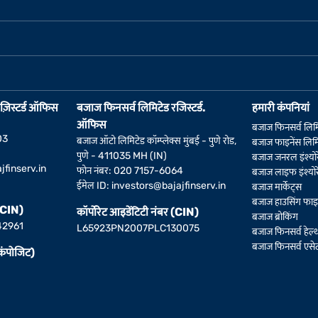
ज़िस्टर्ड ऑफिस
बजाज फिनसर्व लिमिटेड रजिस्टर्ड.
हमारी कंपनियां
ऑफिस
बजाज फिनसर्व लिम
03
बजाज ऑटो लिमिटेड कॉम्प्लेक्स मुंबई - पुणे रोड,
बजाज फाइनेंस लिमि
पुणे - 411035 MH (IN)
बजाज जनरल इंश्योर
jfinserv.in
फोन नंबर: 020 7157-6064
बजाज लाइफ इंश्योर
ईमेल ID:
investors@bajajfinserv.in
बजाज मार्केट्स
बजाज हाउसिंग फाइन
 (CIN)
कॉर्पोरेट आइडेंटिटी नंबर (CIN)
बजाज ब्रोकिंग
42961
L65923PN2007PLC130075
बजाज फिनसर्व हेल्
बजाज फिनसर्व एसेट 
(कंपोजिट)