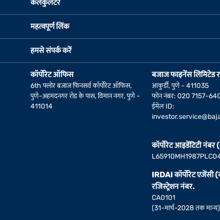
कैलकुलेटर
महत्वपूर्ण लिंक
हमसे संपर्क करें
कॉर्पोरेट ऑफिस
बजाज फाइनेंस लिमिटेड र
6th फ्लोर बजाज फिनसर्व कॉर्पोरेट ऑफिस,
आकुर्डी, पुणे - 411035
पुणे-अहमदनगर रोड के पास, विमान नगर, पुणे -
फोन नंबर: 020 7157-64
411014
ईमेल ID:
investor.service@baja
कॉर्पोरेट आइडेंटिटी नंबर
L65910MH1987PLC0
IRDAI कॉर्पोरेट एजेंसी 
रजिस्ट्रेशन नंबर.
CA0101
(31-मार्च-2028 तक मान्य)