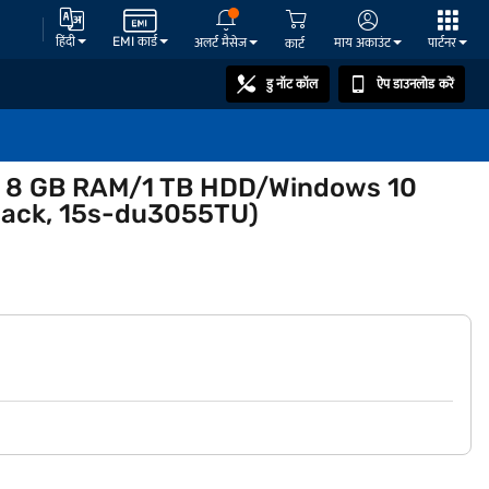
हिंदी
EMI कार्ड
अलर्ट मैसेज
माय अकाउंट
पार्टनर
कार्ट
डु नॉट कॉल
ऐप डाउनलोड करें
Gen 8 GB RAM/1 TB HDD/Windows 10
Black, 15s-du3055TU)