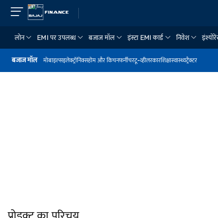
लोन
EMI पर उपलब्ध
बजाज मॉल
इंस्टा EMI कार्ड
निवेश
इंश्योरे
बजाज मॉल
मोबाइल्स
इलेक्ट्रॉनिक्स
होम और किचन
फर्नीचर
टू-व्हीलर
कार
शिक्षा
स्वास्थ्य
ट्रैक्टर
प्रोडक्ट का परिचय