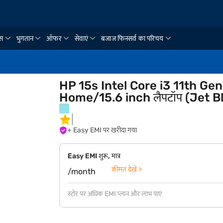
ंस
भुगतान
ऑफर
सेवाएं
बजाज फिनसर्व का परिचय
HP 15s Intel Core i3 11th 
Home/15.6 inch लैपटॉप (Jet 
+ Easy EMI पर खरीदा गया
Easy EMI शुरू, मात्र
कीमत देखें >
/month
स्टोर पर अधिक EMI प्लान और लाभ पाएं