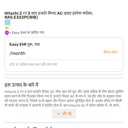
Hitachi 2 टन 3 स्टार इन्वर्टर स्प्लिट AC व्हाइट (कॉपर कंडेंसर,
RAS.E322PCBIB)
+ Easy EMI पर खरीदा गया
Easy EMI शुरू, मात्र
कीमत देखें >
/month
स्टोर पर अधिक EMI प्लान और लाभ पाएं
इस उत्पाद के बारे में
Hitachi 2 टन 3 स्टार इन्वर्टर स्प्लिट AC स्पेस 181 वर्ग फुट और उससे अधिक के लिए बेहतर कूलिंग
प्रदान करने के लिए डिज़ाइन किया गया है. इन्वर्टर स्प्लिट AC के रूप में, यह हीट लोड के अनुसार पावर
को एडजस्ट करता है, जिससे ऊर्जा दक्षता और निरंतर आराम सुनिश्चित होता है. इसका सफेद रंग किसी
भी कमरे की सजावट में आसानी से इंटीग्रेट होता है. इस Hitachi AC में कॉपर कंडेंसर है, जो अपने
बेहतरीन हीट ट्रांसफर गुणों और टिकाऊपन के लिए जाना जाता है, जो यूनिट के लंबे समय तक चलने
और पढ़ें
और कुशल परफॉर्मेंस में योगदान देता है. 3-स्टार एनर्जी रेटिंग के साथ, यह एयर कंडीशनर परफॉर्मेंस
और पावर खपत को संतुलित करता है, जिससे यह एक किफायती कूलिंग समाधान बन जाता है.
Hitachi 2 टन 3 स्टार इन्वर्टर स्प्लिट AC उन लोगों के लिए आदर्श है जो बड़े कमरों के लिए विश्वसनीय