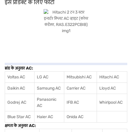
और कुशल कूलिंग समाधान चाहते हैं, जो परफॉर्मेंस और ऊर्जा बचत का मिश्रण प्रदान करते हैं.
इस प्रोडक्ट के लिए फोटो
Hitachi 2 टन 3 स्टार इन्वर्टर स्प्लिट AC के बारे में सब कुछ जानें. अपना पसंदीदा वेरिएंट चुनने के
बाद, आप बजाज मॉल पर एयर कंडीशनर देख सकते हैं और इसे बजाज फिनसर्व पार्टनर स्टोर से खरीद
सकते हैं. कुछ चरणों में अपनी योग्यता चेक करें और बिना किसी फाइनेंशियल तनाव के अपने पसंदीदा
सामान खरीदें.
ब्रांड के अनुसार AC:
Voltas AC
LG AC
Mitsubishi AC
Hitachi AC
Daikin AC
Samsung AC
Carrier AC
Lloyd AC
Panasonic
Godrej AC
IFB AC
Whirlpool AC
AC
Blue Star AC
Haier AC
Onida AC
क्षमता के अनुसार AC: