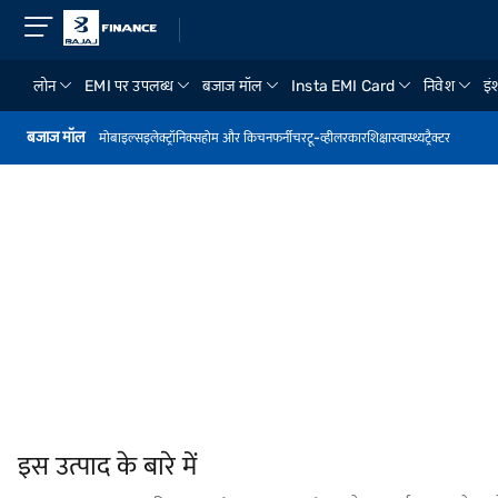
लोन
EMI पर उपलब्ध
बजाज मॉल
Insta EMI Card
निवेश
इंश
बजाज मॉल
मोबाइल्स
इलेक्ट्रॉनिक्स
होम और किचन
फर्नीचर
टू-व्हीलर
कार
शिक्षा
स्वास्थ्य
ट्रैक्टर
इस उत्पाद के बारे में