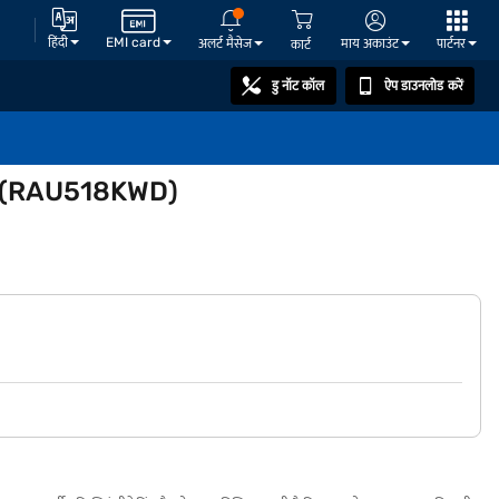
हिंदी
EMI card
अलर्ट मैसेज
माय अकाउंट
पार्टनर
कार्ट
डु नॉट कॉल
ऐप डाउनलोड करें
वाइट (RAU518KWD)