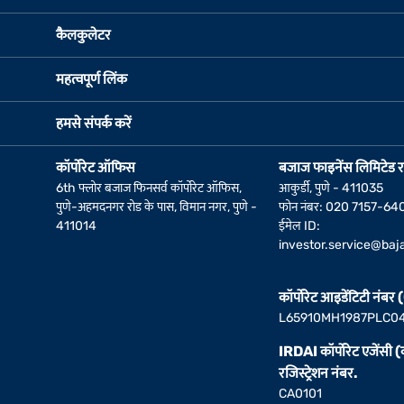
कैलकुलेटर
महत्वपूर्ण लिंक
हमसे संपर्क करें
कॉर्पोरेट ऑफिस
बजाज फाइनेंस लिमिटेड र
6th फ्लोर बजाज फिनसर्व कॉर्पोरेट ऑफिस,
आकुर्डी, पुणे - 411035
पुणे-अहमदनगर रोड के पास, विमान नगर, पुणे -
फोन नंबर: 020 7157-64
411014
ईमेल ID:
investor.service@baja
कॉर्पोरेट आइडेंटिटी नंबर
L65910MH1987PLC0
IRDAI कॉर्पोरेट एजेंसी 
रजिस्ट्रेशन नंबर.
CA0101