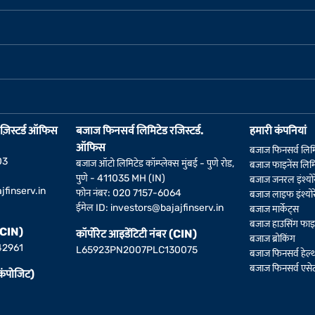
ज़िस्टर्ड ऑफिस
बजाज फिनसर्व लिमिटेड रजिस्टर्ड.
हमारी कंपनियां
ऑफिस
बजाज फिनसर्व लिम
03
बजाज ऑटो लिमिटेड कॉम्प्लेक्स मुंबई - पुणे रोड,
बजाज फाइनेंस लिमि
पुणे - 411035 MH (IN)
बजाज जनरल इंश्योर
jfinserv.in
फोन नंबर: 020 7157-6064
बजाज लाइफ इंश्योर
ईमेल ID:
investors@bajajfinserv.in
बजाज मार्केट्स
बजाज हाउसिंग फाइन
 (CIN)
कॉर्पोरेट आइडेंटिटी नंबर (CIN)
बजाज ब्रोकिंग
42961
L65923PN2007PLC130075
बजाज फिनसर्व हेल्
बजाज फिनसर्व एसेट 
(कंपोजिट)