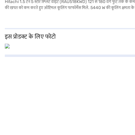
Hitachi 1.5 टन 5 स्टार स्प्लिट वाइट (RAU518KWD) 121 से 180 वर्ग फुट तक के कमरे के
की खपत को कम करते हुए ऑप्टिमल कूलिंग परफॉर्मेंस मिले. 5440 W की कूलिंग क्षमता के 
है, जिससे आपको मानसिक शांति मिलती है. यह AC यूनिट उन लोगों के लिए एक विश्वसनीय विकल्
इस प्रोडक्ट के लिए फोटो