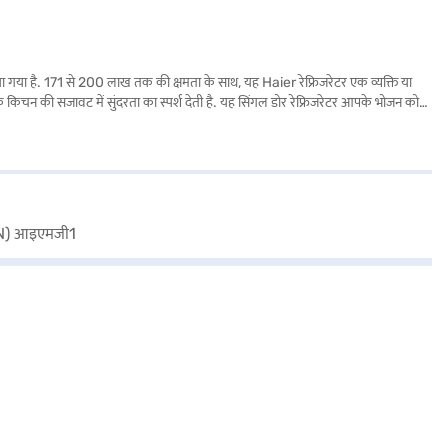
गया है. 171 से 200 लाख तक की क्षमता के साथ, यह Haier रेफ्रिजरेटर एक व्यक्ति या
 आपके किचन की सजावट में सुंदरता का स्पर्श देती है. यह सिंगल डोर रेफ्रिजरेटर आपके भोजन को
्टाइल के साथ परफॉर्मेंस को जोड़ता है. Haier 190 L 5 स्टार डायरेक्ट कूल सिंगल डोर
 अपनी योग्यता चेक करें और बिना किसी फाइनेंशियल तनाव के अपने पसंदीदा सामान खरीदें.