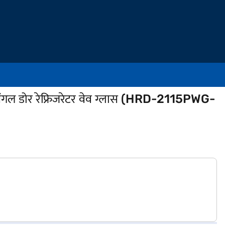
सिंगल डोर रेफ्रिजरेटर वेव ग्लास (HRD-2115PWG-