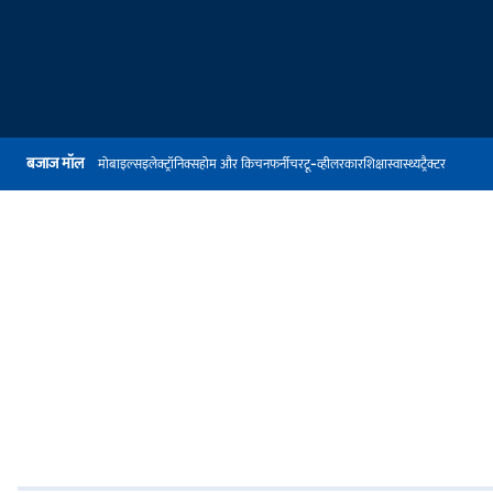
बजाज मॉल
मोबाइल्स
इलेक्ट्रॉनिक्स
होम और किचन
फर्नीचर
टू-व्हीलर
कार
शिक्षा
स्वास्थ्य
ट्रैक्टर