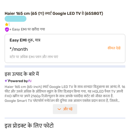
Haier 165 cm (65 इंच) स्मार्ट Google LED TV ग्रे (65S8GT)
+ Easy EMI पर खरीदा गया
Easy EMI शुरू, मात्र
कीमत देखें
*/month
स्टोर पर अधिक EMI प्लान और लाभ पाएं
इस उत्पाद के बारे में
Powered by
Haier 165 cm (65-inch) स्मार्ट Google LED TV के साथ शानदार विजुअल्स का आनंद लें. 16
फीट और उससे अधिक के ऑप्टिमल व्यूइंग के लिए डिज़ाइन किया गया, यह HQLED पैनल TV अपनी
FHD स्क्रीन पर अपने 2160p रिज़ोल्यूशन के साथ आपके पसंदीदा कंटेंट को जीवंत करता है.
Google Smart TV प्लेटफॉर्म मनोरंजन की दुनिया तक आसान एक्सेस प्रदान करता है, जिससे
फिल्मों और शो को स्ट्रीम करना आसान हो जाता है. स्टीरियो स्पीकर से लैस, यह वाइब्रेंट डिस्प्ले के
और पढ़ें
साथ-साथ रिच और क्लियर ऑडियो प्रदान करता है. चार HDMI पोर्ट और दो USB पोर्ट के साथ कई
डिवाइस को आसानी से कनेक्ट करें. इसका स्लीक ग्रे डिज़ाइन और वॉल-माउंट क्षमता इसे किसी भी
कमरे में स्टाइलिश बनाती है. 90 W तक की पावर खपत पर संचालित, यह TV ऊर्जा दक्षता के साथ
परफॉर्मेंस को बैलेंस करता है. Haier 65-इंच स्मार्ट Google LED TV शानदार एंटरटेनमेंट
इस प्रोडक्ट के लिए फोटो
एक्सपीरियंस देता है, जो फिल्म प्रेमियों और गेमर्स के लिए परफेक्ट है. Haier 165 cm (65-inch)