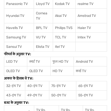
Panasonic TV
Lloyd TV
Kodak TV
realme TV
Cornea
Hyundai TV
Akai TV
Amstrad TV
TV
Havells TV
BPL TV
Philips TVS
Haier TV
Samsung TV
VU TV
TCL TV
I
ntex TV
Sansui TV
Elista TV
itel TV
फीचर्स के अनुसार TV:
LED TV
स्मार्ट TV
फुल HD TV
Android TV
OLED TV
QLED TV
HD TV
कर्व्ड TV
आकार के हिसाब से TV:
32-इंच TV
40-इंच TV
75-इंच TV
65-इंच TV
43-इंच TV
49-इंच TV
50-इंच TV
55-इंच TV
बजट के अनुसार TV:
TV Rs.
TV Rs.
TV Rs.