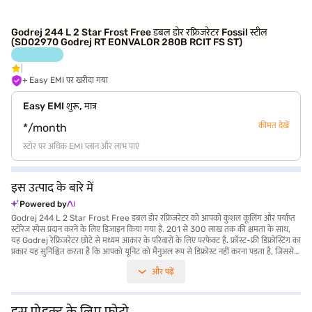
Godrej 244 L 2 Star Frost Free डबल डोर रफ्रिजरेटर Fossil स्टील
(SD02970 Godrej RT EONVALOR 280B RCIT FS ST)
+ Easy EMI पर खरीदा गया
Easy EMI शुरू, मात्र
कीमत देखें
*/month
स्टोर पर अधिक EMI प्लान और लाभ पाएं
इस उत्पाद के बारे में
Powered by
Godrej 244 L 2 Star Frost Free डबल डोर रफ्रिजरेटर को आपको कुशल कूलिंग और पर्याप्त
स्टोरेज स्पेस प्रदान करने के लिए डिज़ाइन किया गया है. 201 से 300 लाख तक की क्षमता के साथ,
यह Godrej रेफ्रिजरेटर छोटे से मध्यम आकार के परिवारों के लिए परफेक्ट है. फ्रॉस्ट-फ्री डिफ्रोस्टिंग का
प्रकार यह सुनिश्चित करता है कि आपको यूनिट को मैनुअल रूप से डिफ्रोस्ट नहीं करना पड़ता है, जिससे
आपका समय और मेहनत बचती है. डबल डोर डिज़ाइन में व्यवस्थित स्टोरेज है, जिससे आपका भोजन
और पढ़ें
लंबे समय तक ताज़ा रहता है. स्टाइलिश fossil स्टील कलर में तैयार, यह रेफ्रिजरेटर किसी भी
आधुनिक किचन डेकोर के लिए काम करेगा. कुशल कूलिंग प्रदान करते समय, यह Godrej रेफ्रिजरेटर
सुविधा और उपयोग में आसानी के लिए भी डिज़ाइन किया गया है. Godrej 244 L 2 Star Frost
Free डबल डोर रफ्रिजरेटर के बारे में सभी आवश्यक जानकारी प्राप्त करें. अपना पसंदीदा वेरिएंट चुनने
इस प्रोडक्ट के लिए फोटो