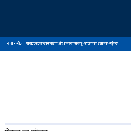
बजाज मॉल
मोबाइल्स
इलेक्ट्रॉनिक्स
होम और किचन
फर्नीचर
टू-व्हीलर
कार
शिक्षा
स्वास्थ्य
ट्रैक्टर