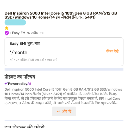
Dell Inspiron 5000 Intel Core i5 10th Gen 8 GB RAM/512 GB
SSD/Windows 10 Home/14 इंच लैपटॉप (सिल्वर, 5491)
+ Easy EMI पर खरीदा गया
Easy EMI शुरू, मात्र
कीमत देखें
*/month
स्टोर पर अधिक EMI प्लान और लाभ पाएं
प्रोडक्ट का परिचय
Powered by
Dell Inspiron 5000 Intel Core i5 10th Gen 8 GB RAM/512 GB SSD/Windows
10 Home/14 inch लैपटॉप (Silver, 5491) को प्रोसेसिंग और मल्टीटास्किंग के लिए डिज़ाइन
किया गया है, जो इसे प्रोफेशनल और छात्रों के लिए एक उपयुक्त विकल्प बनाता है. आप Intel Core
i5-10210U प्रोसेसर की सराहना करेंगे, जो आपके सभी रोजमर्रा के कामों के लिए स्मूथ परफॉर्मेंस
सुनिश्चित करता है. 14-इंच की स्क्रीन आरामदायक व्यूइंग एक्सपीरियंस प्रदान करती है, जबकि 8 GB
और पढ़ें
RAM आपको कई एप्लीकेशन आसानी से चलाने की अनुमति देती है. 512 GB SSD के साथ आपको
फास्ट स्टोरेज और क्विक बूट-अप टाइम मिलता है. 1.2 KG या उससे कम वजन वाला लैपटॉप ले जाना
आसान है, जिससे यह on-the-go उपयोग के लिए परफेक्ट हो जाता है. Windows 10 होम
ऑपरेटिंग सिस्टम यूज़र-फ्रेंडली इंटरफेस और एप्लीकेशन की विस्तृत रेंज तक एक्सेस प्रदान करता है.
इस प्रोडक्ट की फोटो