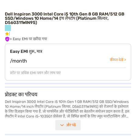
Dell Inspiron 3000 Intel Core i5 10th Gen 8 GB RAM/512 GB
SSD/Windows 10 Home/14 इंच लैपटॉप (Platinum सिल्वर,
D560311WIN9S)
+ Easy EMI पर खरीदा गया
Easy EMI शुरू, मात्र
कीमत देखें >
/month
स्टोर पर अधिक EMI प्लान और लाभ पाएं
प्रोडक्ट का परिचय
Dell Inspiron 3000 Intel Core i5 10th Gen 1 GB RAM/512 GB SSD/Windows
10 Home/14 inch लैपटॉप (Platinum सिल्वर, D560311WIN9S) को रोजमर्रा के इस्तेमाल
के लिए डिज़ाइन किया गया है, जो परफॉर्मेंस और पोर्टेबिलिटी का बेहतरीन संयोजन प्रदान करता है. इस
लैपटॉप में Intel Core i5-1035G1 प्रोसेसर है, जो विभिन्न कार्यों के लिए स्मूथ मल्टीटास्किंग और
कुशल परफॉर्मेंस सुनिश्चित करता है. 1 GB RAM के साथ, आप आवश्यक एप्लीकेशन पर आसानी से
और पढ़ें
काम कर सकते हैं. 512 GB SSD पर्याप्त स्टोरेज स्पेस और तेज़ बूट-अप टाइम प्रदान करती है, जिससे
आपकी समग्र प्रोडक्टिविटी बढ़ जाती है. 14-इंच की स्क्रीन आरामदायक व्यूइंग एक्सपीरियंस प्रदान
करती है, जो इसे काम और मनोरंजन दोनों के लिए आदर्श बनाती है. 1.2 किलोग्राम या उससे कम वजन