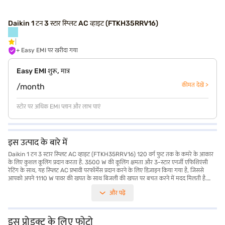
Daikin 1 टन 3 स्टार स्प्लिट AC व्हाइट (FTKH35RRV16)
+ Easy EMI पर खरीदा गया
Easy EMI शुरू, मात्र
कीमत देखें >
/month
स्टोर पर अधिक EMI प्लान और लाभ पाएं
इस उत्पाद के बारे में
Daikin 1 टन 3 स्टार स्प्लिट AC व्हाइट (FTKH35RRV16) 120 वर्ग फुट तक के कमरे के आकार
के लिए कुशल कूलिंग प्रदान करता है. 3500 W की कूलिंग क्षमता और 3-स्टार एनर्जी एफिशिएंसी
रेटिंग के साथ, यह स्प्लिट AC प्रभावी परफॉर्मेंस प्रदान करने के लिए डिज़ाइन किया गया है, जिससे
आपको अपने 1110 W पावर की खपत के साथ बिजली की खपत पर बचत करने में मदद मिलती है.
लेकिन इसमें डस्ट फिल्टर नहीं है, लेकिन इसकी मजबूत डिज़ाइन और कूलिंग क्षमता इसे आरामदायक
और पढ़ें
वातावरण बनाए रखने के लिए उपयुक्त बनाती है. 765 x 285 x 550 mm का डाइमेंशन यह सुनिश्चित
करता है कि यह विभिन्न कमरे की सेटिंग में अच्छी तरह से फिट हो. यह AC प्रोडक्ट पर 1 वर्ष की निर्माता
वारंटी और कंप्रेसर पर 5 वर्ष की वारंटी के साथ आता है, जो मन की शांति प्रदान करता है. विश्वसनीय
और कुशल कूलिंग समाधान चाहने वाले लोगों के लिए आदर्श, Daikin 1 टन 3 स्टार स्प्लिट AC
इस प्रोडक्ट के लिए फोटो