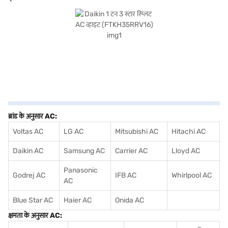
परफॉर्मेंस और टिकाऊपन का संतुलन प्रदान करता है, जिससे यह आपकी कूलिंग आवश्यकताओं के लिए
एक बेहतरीन विकल्प बन जाता है. खरीदारी करने के लिए बजाज फिनसर्व पर विकल्पों के बारे में जानें या
पार्टनर स्टोर पर जाएं और Easy EMIs का लाभ उठाएं.
ब्रांड के अनुसार AC:
Voltas AC
LG AC
Mitsubishi AC
Hitachi AC
Daikin AC
Samsung AC
Carrier AC
Lloyd AC
Panasonic
Godrej AC
IFB AC
Whirlpool AC
AC
Blue Star AC
Haier AC
Onida AC
क्षमता के अनुसार AC: