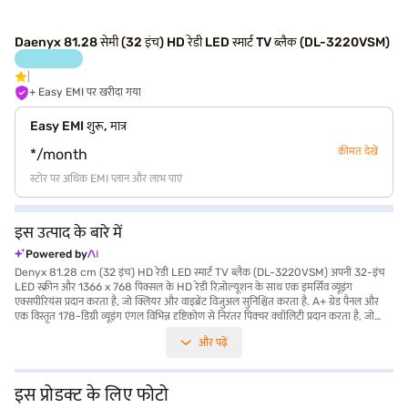
Daenyx 81.28 सेमी (32 इंच) HD रेडी LED स्मार्ट TV ब्लैक (DL-3220VSM)
+ Easy EMI पर खरीदा गया
Easy EMI शुरू, मात्र
कीमत देखें
*/month
स्टोर पर अधिक EMI प्लान और लाभ पाएं
इस उत्पाद के बारे में
Powered by
Denyx 81.28 cm (32 इंच) HD रेडी LED स्मार्ट TV ब्लैक (DL-3220VSM) अपनी 32-इंच
LED स्क्रीन और 1366 x 768 पिक्सल के HD रेडी रिज़ोल्यूशन के साथ एक इमर्सिव व्यूइंग
एक्सपीरियंस प्रदान करता है, जो क्लियर और वाइब्रेंट विजुअल सुनिश्चित करता है. A+ ग्रेड पैनल और
एक विस्तृत 178-डिग्री व्यूइंग एंगल विभिन्न दृष्टिकोण से निरंतर पिक्चर क्वॉलिटी प्रदान करता है, जो
फैमिली व्यूइंग के लिए परफेक्ट है. स्मार्ट TV के रूप में, यह Android प्लेटफॉर्म पर चलता है, जो
और पढ़ें
मनोरंजन और ऐप्स की दुनिया को खोलता है. डुअल स्पीकर बेहतरीन ऑडियो प्रदान करते हैं, जो विजुअल
एक्सपीरियंस प्रदान करते हैं. यह Daenyx 32 इंच TV कॉम्पैक्ट और फीचर-रिच एंटरटेनमेंट हब
चाहने वाले लोगों के लिए डिज़ाइन किया गया है. बॉक्स में, आपको TV, रिमोट, वॉयस रिमोट, यूज़र
मैनुअल, वॉल माउंट, स्टैंड बेस और 2 बैटरी मिलेगी, जो आपको सेटअप के लिए आवश्यक सभी सुविधाएं
इस प्रोडक्ट के लिए फोटो
प्रदान करेगी. अपने स्लीक ब्लैक फिनिश के साथ, यह Denyx HD रेडी LED स्मार्ट TV किसी भी