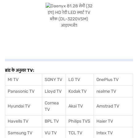
लिविंग स्पेस में आसानी से मिलाता है. यह value-for-money TV आपके पसंदीदा कंटेंट का आनंद
लेने के लिए सबसे अच्छा है. अपनी खरीद को बढ़ाने के लिए, बजाज फाइनेंस पर विकल्पों पर विचार करें
या अपनी खरीदारी करने के लिए पार्टनर स्टोर पर जाएं, और आसान EMI के लाभ प्राप्त करें.
ब्रांड के अनुसार TV:
MI TV
SONY TV
LG TV
OnePlus TV
Panasonic TV
Lloyd TV
Kodak TV
realme TV
Cornea
Hyundai TV
Akai TV
Amstrad TV
TV
Havells TV
BPL TV
Philips TVS
Haier TV
Samsung TV
VU TV
TCL TV
I
ntex TV