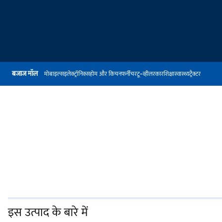
बजाज मॉल
मोबाइल्स
इलेक्ट्रॉनिक्स
होम और किचन
फर्नीचर
टू-व्हीलर
कार
शिक्षा
स्वास्थ्य
ट्रैक्टर
इस उत्पाद के बारे में