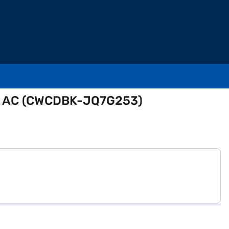
न्वर्टर AC (CWCDBK-JQ7G253)