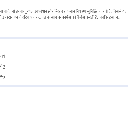
्नोलॉजी है, जो ऊर्जा-कुशल ऑपरेशन और निरंतर तापमान नियंत्रण सुनिश्चित करती है, जिससे यह
ी 3-स्टार एनर्जी रेटिंग पावर खपत के साथ परफॉर्मेंस को बैलेंस करती है, जबकि इसका
िंग समाधान चाहने वाले लोगों के लिए आदर्श, यह AC यूनिट ऑप्टिमल आराम प्रदान करती है.
स पार्टनर स्टोर से खरीद सकते हैं. कुछ चरणों में अपनी योग्यता चेक करें और बजाज फाइनेंस