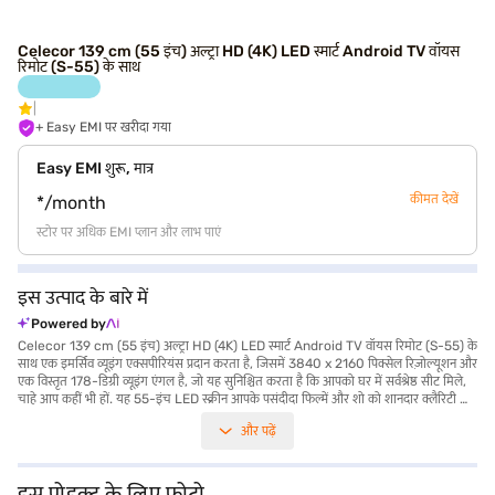
Celecor 139 cm (55 इंच) अल्ट्रा HD (4K) LED स्मार्ट Android TV वॉयस
रिमोट (S-55) के साथ
+ Easy EMI पर खरीदा गया
Easy EMI शुरू, मात्र
कीमत देखें
*/month
स्टोर पर अधिक EMI प्लान और लाभ पाएं
इस उत्पाद के बारे में
Powered by
Celecor 139 cm (55 इंच) अल्ट्रा HD (4K) LED स्मार्ट Android TV वॉयस रिमोट (S-55) के
साथ एक इमर्सिव व्यूइंग एक्सपीरियंस प्रदान करता है, जिसमें 3840 x 2160 पिक्सेल रिज़ोल्यूशन और
एक विस्तृत 178-डिग्री व्यूइंग एंगल है, जो यह सुनिश्चित करता है कि आपको घर में सर्वश्रेष्ठ सीट मिले,
चाहे आप कहीं भी हों. यह 55-इंच LED स्क्रीन आपके पसंदीदा फिल्में और शो को शानदार क्लैरिटी और
वाइब्रेंट कलर्स के साथ जीवंत करती है. Android द्वारा संचालित स्मार्ट TV की सुविधा, मनोरंजन की
और पढ़ें
दुनिया खोलती है, जिससे आप कंटेंट को आसानी से स्ट्रीम कर सकते हैं. बिल्ट-इन वाई-फाई के साथ,
आपके होम नेटवर्क से कनेक्ट करना आसान है. 24W आउटपुट वाले डुअल स्पीकर रिच और क्लियर
ऑडियो प्रदान करते हैं, जो आपके पूरे मनोरंजन को बेहतर बनाते हैं. TV में वॉयस रिमोट, स्टैंड बेस और
वॉल माउंट जैसी आवश्यक एक्सेसरीज़ शामिल हैं, जो सुविधाजनक सेटअप विकल्प प्रदान करती हैं. 5
इस प्रोडक्ट के लिए फोटो