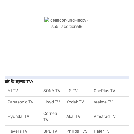
ब्रांड के अनुसार TV:
MI TV
SONY TV
LG TV
OnePlus TV
Panasonic TV
Lloyd TV
Kodak TV
realme TV
Cornea
Hyundai TV
Akai TV
Amstrad TV
TV
Havells TV
BPL TV
Philips TVS
Haier TV