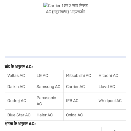
ब्रांड के अनुसार AC:
Voltas AC
LG AC
Mitsubishi AC
Hitachi AC
Daikin AC
Samsung AC
Carrier AC
Lloyd AC
Panasonic
Godrej AC
IFB AC
Whirlpool AC
AC
Blue Star AC
Haier AC
Onida AC
क्षमता के अनुसार AC: