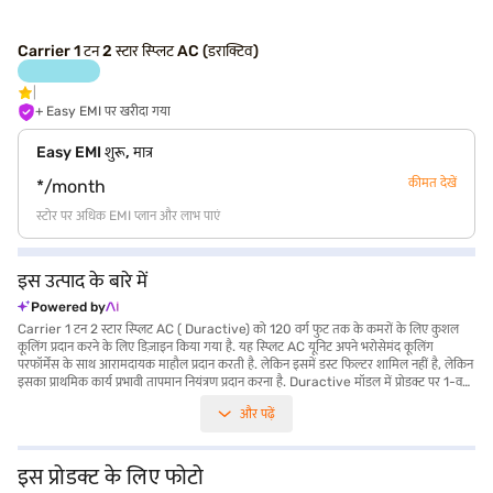
Carrier 1 टन 2 स्टार स्प्लिट AC (डराक्टिव)
+ Easy EMI पर खरीदा गया
Easy EMI शुरू, मात्र
कीमत देखें
*/month
स्टोर पर अधिक EMI प्लान और लाभ पाएं
इस उत्पाद के बारे में
Powered by
Carrier 1 टन 2 स्टार स्प्लिट AC ( Duractive) को 120 वर्ग फुट तक के कमरों के लिए कुशल
कूलिंग प्रदान करने के लिए डिज़ाइन किया गया है. यह स्प्लिट AC यूनिट अपने भरोसेमंद कूलिंग
परफॉर्मेंस के साथ आरामदायक माहौल प्रदान करती है. लेकिन इसमें डस्ट फिल्टर शामिल नहीं है, लेकिन
इसका प्राथमिक कार्य प्रभावी तापमान नियंत्रण प्रदान करना है. Duractive मॉडल में प्रोडक्ट पर 1-वर्ष
की मैन्युफैक्चरर वारंटी और कंप्रेसर पर 5 वर्ष की वारंटी है, जो लंबे समय तक चलने वाली परफॉर्मेंस
और पढ़ें
सुनिश्चित करती है. यह 2 स्टार ऊर्जा-दक्ष AC आपको अपने स्पेस को ठंडा रखते हुए आपकी ऊर्जा खपत
को मैनेज करने में मदद करता है. नो-फ्रिल, भरोसेमंद कूलिंग समाधान चाहने वाले लोगों के लिए आदर्श,
Carrier 1 टन 2 स्टार स्प्लिट AC लगातार आराम देता है. खरीदारी करने के लिए बजाज फाइनेंस पर
विकल्पों के बारे में जानें या पार्टनर स्टोर पर जाएं और Easy EMIs का लाभ उठाएं.
इस प्रोडक्ट के लिए फोटो