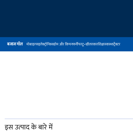
बजाज मॉल
मोबाइल्स
इलेक्ट्रॉनिक्स
होम और किचन
फर्नीचर
टू-व्हीलर
कार
शिक्षा
स्वास्थ्य
ट्रैक्टर
इस उत्पाद के बारे में