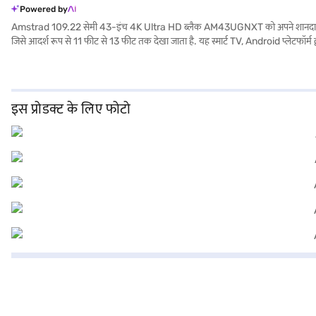
Powered by
Amstrad 109.22 सेमी 43-इंच 4K Ultra HD ब्लैक AM43UGNXT को अपने शानदार 4K Ultra
जिसे आदर्श रूप से 11 फीट से 13 फीट तक देखा जाता है. यह स्मार्ट TV, Android प्लेटफॉर्म द
कमरे में किसी भी जगह से निरंतर इमेज क्वॉलिटी सुनिश्चित होती है. डॉल्बी डिजिटल स्पीकर 
जिससे आप अपने पसंदीदा डिवाइस को आसानी से कनेक्ट कर सकते हैं. वॉल माउंट डिज़ाइन आप
पसंदीदा वेरिएंट चुनने के बाद, आप बजाज मॉल पर TV देख सकते हैं और इसे बजाज फाइनेंस प
इस प्रोडक्ट के लिए फोटो