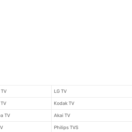
 TV
LG TV
 TV
Kodak TV
a TV
Akai TV
TV
Philips TVS