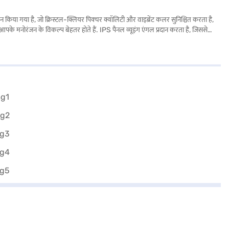
या है, जो क्रिस्टल-क्लियर पिक्चर क्वॉलिटी और वाइब्रेंट कलर सुनिश्चित करता है,
 आपके मनोरंजन के विकल्प बेहतर होते हैं. IPS पैनल व्यूइंग एंगल प्रदान करता है, जिससे
ीरियंस प्रदान करता है. कनेक्टिविटी के लिए, इसमें तीन HDMI पोर्ट और दो USB पोर्ट हैं,
रा HD ब्लैक AM43UGNXT TV के बारे में सभी आवश्यक जानकारी प्राप्त करें. अपना
आसान ईएमआई का उपयोग करके बिना किसी फाइनेंशियल तनाव के अपने पसंदीदा गैजेट खरीदें.