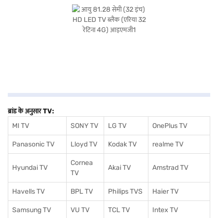
शांति प्रदान करता है. यह 32 इंच का TV उन लोगों के लिए आदर्श है जो स्मार्ट फीचर्स के साथ value-
for-money TV चाहते हैं, और Android TV की क्षमताएं इसे आधुनिक मनोरंजन की ज़रूरतों के
लिए एक बेहतरीन विकल्प बनाती हैं. इस आयु 81.28 सेमी (32 इंच) HD LED TV ब्लैक (एरिया 32
रेटिना 4G) की कीमत किफायती है. खरीदारी करने के लिए बजाज फाइनेंस पर विकल्पों के बारे में जानें
या पार्टनर स्टोर पर जाएं और Easy EMIs का लाभ उठाएं.
ब्रांड के अनुसार TV:
MI TV
SONY TV
LG TV
OnePlus TV
Panasonic TV
Lloyd TV
Kodak TV
realme TV
Cornea
Hyundai TV
Akai TV
Amstrad TV
TV
Havells TV
BPL TV
Philips TVS
Haier TV
Samsung TV
VU TV
TCL TV
I
ntex TV