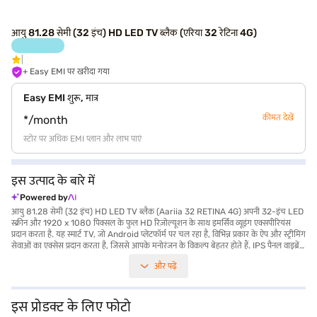
आयु 81.28 सेमी (32 इंच) HD LED TV ब्लैक (एरिया 32 रेटिना 4G)
+ Easy EMI पर खरीदा गया
Easy EMI शुरू, मात्र
कीमत देखें
*/month
स्टोर पर अधिक EMI प्लान और लाभ पाएं
इस उत्पाद के बारे में
Powered by
आयु 81.28 सेमी (32 इंच) HD LED TV ब्लैक (Aariia 32 RETINA 4G) अपनी 32-इंच LED
स्क्रीन और 1920 x 1080 पिक्सल के फुल HD रिज़ोल्यूशन के साथ इमर्सिव व्यूइंग एक्सपीरियंस
प्रदान करता है. यह स्मार्ट TV, जो Android प्लेटफॉर्म पर चल रहा है, विभिन्न प्रकार के ऐप और स्ट्रीमिंग
सेवाओं का एक्सेस प्रदान करता है, जिससे आपके मनोरंजन के विकल्प बेहतर होते हैं. IPS पैनल वाइब्रेंट
कलर और वाइड व्यूइंग एंगल सुनिश्चित करता है, जिससे यह आपकी पसंदीदा फिल्में, शो और गेम का
और पढ़ें
आनंद लेने के लिए आदर्श बन जाता है. Dolby Atmos स्पीकर के साथ, यह TV रिच, इमर्सिव साउंड
क्वॉलिटी प्रदान करता है, जो शानदार विजुअल के साथ आता है. पैकेज में LED TV, मैनुअल और रिमोट
कंट्रोल शामिल है, जिससे यह सुनिश्चित होता है कि आपके पास सेटअप और ऑपरेशन के लिए आवश्यक
सब कुछ है. स्लीक ब्लैक डिज़ाइन के साथ, इस एज LED TV में किसी भी लिविंग स्पेस का बेहतरीन
इस प्रोडक्ट के लिए फोटो
मिश्रण होता है. यह प्रोडक्ट पर 1-वर्ष की मैन्युफैक्चरर कॉम्प्रिहेंसिव वारंटी के साथ आता है, जो मन की