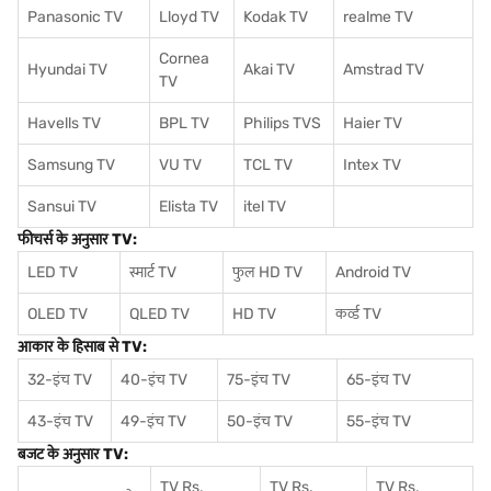
Panasonic TV
Lloyd TV
Kodak TV
realme TV
Cornea
Hyundai TV
Akai TV
Amstrad TV
TV
Havells TV
BPL TV
Philips TVS
Haier TV
Samsung TV
VU TV
TCL TV
I
ntex TV
Sansui TV
Elista TV
itel TV
फीचर्स के अनुसार TV:
LED TV
स्मार्ट TV
फुल HD TV
Android TV
OLED TV
QLED TV
HD TV
कर्व्ड TV
आकार के हिसाब से TV:
32-इंच TV
40-इंच TV
75-इंच TV
65-इंच TV
43-इंच TV
49-इंच TV
50-इंच TV
55-इंच TV
बजट के अनुसार TV:
TV Rs.
TV Rs.
TV Rs.