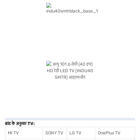
उपयोग करता है और 100-240V, 50/60Hz की पावर आवश्यकता पर काम करता है. 1 वर्ष की
निर्माता कॉम्प्रिहेंसिव वारंटी के साथ, यह TV विश्वसनीयता और मन की शांति प्रदान करता है. यह TV उन
लोगों के लिए एक बजट-फ्रेंडली विकल्प है जो अच्छी क्वॉलिटी का व्यूइंग एक्सपीरियंस चाहते हैं. अपनी
खरीद को आसान बनाने के लिए, बजाज फाइनेंस पर विकल्पों को देखें या आसान EMI के लाभ प्राप्त
करने के लिए पार्टनर स्टोर पर जाएं.
ब्रांड के अनुसार TV:
MI TV
SONY TV
LG TV
OnePlus TV