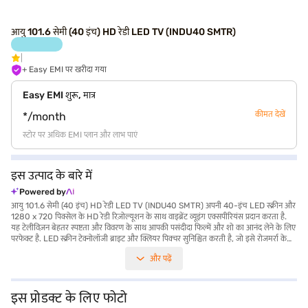
आयु 101.6 सेमी (40 इंच) HD रेडी LED TV (INDU40 SMTR)
+ Easy EMI पर खरीदा गया
Easy EMI शुरू, मात्र
कीमत देखें
*/month
स्टोर पर अधिक EMI प्लान और लाभ पाएं
इस उत्पाद के बारे में
Powered by
आयु 101.6 सेमी (40 इंच) HD रेडी LED TV (INDU40 SMTR) अपनी 40-इंच LED स्क्रीन और
1280 x 720 पिक्सेल के HD रेडी रिज़ोल्यूशन के साथ वाइब्रेंट व्यूइंग एक्सपीरियंस प्रदान करता है.
यह टेलीविज़न बेहतर स्पष्टता और विवरण के साथ आपकी पसंदीदा फिल्में और शो का आनंद लेने के लिए
परफेक्ट है. LED स्क्रीन टेक्नोलॉजी ब्राइट और क्लियर पिक्चर सुनिश्चित करती है, जो इसे रोजमर्रा के
देखने के लिए आदर्श बनाती है. दो HDMI पोर्ट के साथ, आप गेमिंग कंसोल और मीडिया प्लेयर्स जैसे कई
और पढ़ें
डिवाइस को आसानी से कनेक्ट कर सकते हैं. TV में दो USB पोर्ट भी हैं, जिससे आप अपने USB ड्राइव
से सीधे मीडिया प्ले कर सकते हैं. आयु HD रेडी LED TV 4:3, 16:9, ऑटो, ज़ूम1, और ज़ूम2 सहित
कई एस्पेक्ट रेशियो को सपोर्ट करता है, जो सुविधाजनक व्यूइंग विकल्प प्रदान करता है. दो बॉक्स स्पीकर
से लैस, यह TV इमर्सिव एंटरटेनमेंट एक्सपीरियंस के लिए बेहतरीन साउंड क्वॉलिटी प्रदान करता है.
इस प्रोडक्ट के लिए फोटो
इसका स्लीक ब्लैक कलर किसी भी लिविंग स्पेस में आसानी से मिल जाता है. यह 75W की पावर का