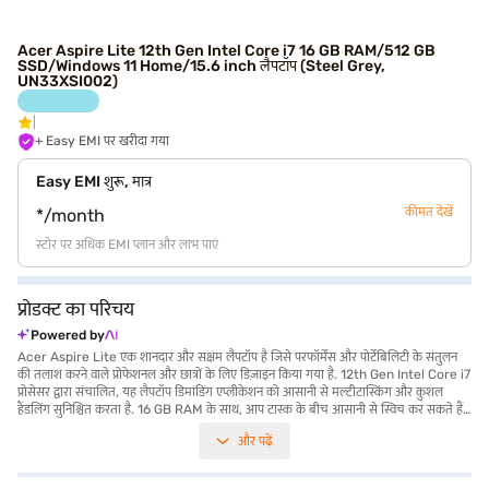
Acer Aspire Lite 12th Gen Intel Core i7 16 GB RAM/512 GB
SSD/Windows 11 Home/15.6 inch लैपटॉप (Steel Grey,
UN33XSI002)
+ Easy EMI पर खरीदा गया
Easy EMI शुरू, मात्र
कीमत देखें
*/month
स्टोर पर अधिक EMI प्लान और लाभ पाएं
प्रोडक्ट का परिचय
Powered by
Acer Aspire Lite एक शानदार और सक्षम लैपटॉप है जिसे परफॉर्मेंस और पोर्टेबिलिटी के संतुलन
की तलाश करने वाले प्रोफेशनल और छात्रों के लिए डिज़ाइन किया गया है. 12th Gen Intel Core i7
प्रोसेसर द्वारा संचालित, यह लैपटॉप डिमांडिंग एप्लीकेशन को आसानी से मल्टीटास्किंग और कुशल
हैंडलिंग सुनिश्चित करता है. 16 GB RAM के साथ, आप टास्क के बीच आसानी से स्विच कर सकते हैं
और मेमोरी-इंटेंसिव सॉफ्टवेयर चला सकते हैं. 512 GB SSD आपकी फाइलों के लिए पर्याप्त स्टोरेज
और पढ़ें
स्पेस प्रदान करती है और तेज़ बूट-अप टाइम और क्विक डेटा एक्सेस सुनिश्चित करती है. 15.6-inch
डिस्प्ले काम और मनोरंजन के लिए आरामदायक व्यूइंग एक्सपीरियंस प्रदान करता है, जो सभी स्टाइलिश
स्टील ग्रे फिनिश में शामिल हैं. इसका हल्का डिज़ाइन इसे चलाने में आसान बनाता है, जिससे यह on-