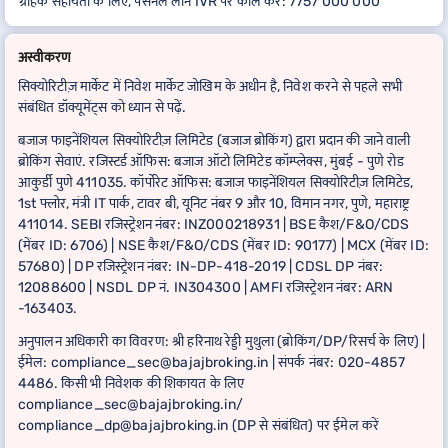
ग्राहक सहायता के लिए, पर्सनल लोन IVR पर कॉल करें: 7757 000 000
अस्वीकरण
सिक्योरिटीज़ मार्केट में निवेश मार्केट जोखिम के अधीन है, निवेश करने से पहले सभी
संबंधित डॉक्यूमेंट्स को ध्यान से पढ़ें.
बजाज फाइनेंशियल सिक्योरिटीज़ लिमिटेड (बजाज ब्रोकिंग) द्वारा प्रदान की जाने वाली
ब्रोकिंग सेवाएं. रजिस्टर्ड ऑफिस: बजाज ऑटो लिमिटेड कॉम्प्लेक्स, मुंबई - पुणे रोड
आकुर्डी पुणे 411035. कॉर्पोरेट ऑफिस: बजाज फाइनेंशियल सिक्योरिटीज़ लिमिटेड,
1st फ्लोर, मंत्री IT पार्क, टावर बी, यूनिट नंबर 9 और 10, विमान नगर, पुणे, महाराष्ट्र
411014. SEBI रजिस्ट्रेशन नंबर: INZ000218931 | BSE कैश/F&O/CDS
(मेंबर ID: 6706) | NSE कैश/F&O/CDS (मेंबर ID: 90177) | MCX (मेंबर ID:
57680) | DP रजिस्ट्रेशन नंबर: IN-DP-418-2019 | CDSL DP नंबर:
12088600 | NSDL DP नं. IN304300 | AMFI रजिस्ट्रेशन नंबर: ARN
-163403.
अनुपालन अधिकारी का विवरण: श्री हरिनाथ रेड्डी मुथुला (ब्रोकिंग/DP/रिसर्च के लिए) |
ईमेल: compliance_sec@bajajbroking.in | संपर्क नंबर: 020-4857
4486. किसी भी निवेशक की शिकायत के लिए
compliance_sec@bajajbroking.in/
compliance_dp@bajajbroking.in (DP से संबंधित) पर ईमेल करें