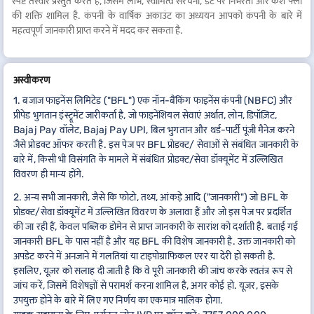
स्पष्ट तस्वीर प्रस्तुत करते हैं, जिसमें लाभ, स्वामित्व संरचना, डेट पर निर्भरता और कैश फ्लो
की शक्ति शामिल है. कंपनी के वार्षिक अकाउंट का अध्ययन आपको कंपनी के बारे में
महत्वपूर्ण जानकारी प्राप्त करने में मदद कर सकता है.
अस्वीकरण
1. बजाज फाइनेंस लिमिटेड ("BFL") एक नॉन-बैंकिंग फाइनेंस कंपनी (NBFC) और
प्रीपेड भुगतान इंस्ट्रूमेंट जारीकर्ता है, जो फाइनेंशियल सेवाएं अर्थात, लोन, डिपॉज़िट,
Bajaj Pay वॉलेट, Bajaj Pay UPI, बिल भुगतान और थर्ड-पार्टी पूंजी मैनेज करने
जैसे प्रोडक्ट ऑफर करती है. इस पेज पर BFL प्रोडक्ट/ सेवाओं से संबंधित जानकारी के
बारे में, किसी भी विसंगति के मामले में संबंधित प्रोडक्ट/सेवा डॉक्यूमेंट में उल्लिखित
विवरण ही मान्य होंगे.
2. अन्य सभी जानकारी, जैसे कि फोटो, तथ्य, आंकड़े आदि ("जानकारी") जो BFL के
प्रोडक्ट/सेवा डॉक्यूमेंट में उल्लिखित विवरण के अलावा हैं और जो इस पेज पर प्रदर्शित
की जा रही हैं, केवल पब्लिक डोमेन से प्राप्त जानकारी के सारांश को दर्शाती है. बताई गई
जानकारी BFL के पास नहीं है और यह BFL की विशेष जानकारी है. उक्त जानकारी को
अपडेट करने में अनजाने में गलतियां या टाइपोग्राफिकल एरर या देरी हो सकती है.
इसलिए, यूज़र को सलाह दी जाती है कि वे पूरी जानकारी की जांच करके स्वतंत्र रूप से
जांच करें, जिसमें विशेषज्ञों से परामर्श करना शामिल है, अगर कोई हो. यूज़र, इसके
उपयुक्त होने के बारे में लिए गए निर्णय का एकमात्र मालिक होगा.