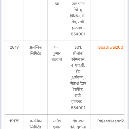
झा
फ्रंट ऑफ
रेवेन्यू
बिल्डिंग, मेन
रोड, रांची,
झारखंड -
834001
2819
अलन्कित
शांत
301,
Sbathwal2003@
लिमिटेड
कुमार
श्रीलोक
बठवाल
कॉम्प्लेक्स,
4, एच.बी.
रोड
(थार्पकना),
सेवन्थ हेवन
रेस्टोरेंट,
रांची,
झारखंड -
834001
15175
अलन्कित
राजेश
रोड नंबर
Rajeshkeshri20
लिमिटेड
कुमार
1A, सुशीला