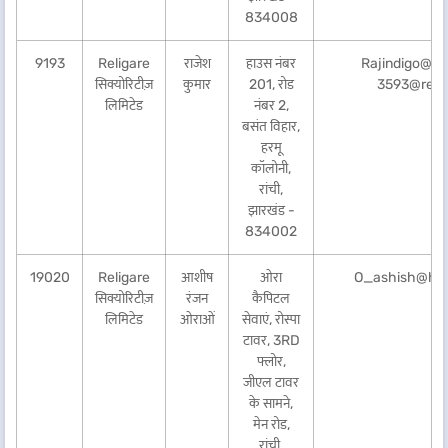
834008
9193
Religare
राजेश
हाउस नंबर
Rajindigo@gm
सिक्योरिटीज़
कुमार
201, रोड
3593@relig
लिमिटेड
नंबर 2,
बसंत विहार,
हरमू
कॉलोनी,
रांची,
झारखंड -
834002
19020
Religare
आशीष
ओरा
O_ashish@hot
सिक्योरिटीज़
रंजन
कैपिटल
लिमिटेड
ओराओं
सेवाएं, रोस्पा
टावर, 3RD
फ्लोर,
जीएल टावर
के सामने,
मेन रोड,
रांची,