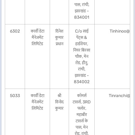
पास, रांची,
झारखंड -
834001
6302
कार्वी डेटा
दिनेश
C/o साई
Tinhinoo@ka
मैनेजमेंट
कुमार
पेंट्स &
लिमिटेड
प्रधान
हार्डवेयर,
नियर बिरसा
चौक, मेन
रोड, हीनू,
रांची,
झारखंड -
834002
5033
कार्वी डेटा
श्री
कॉमर्स
Tinranchi@k
मैनेजमेंट
विनोद
टावर्स, 3RD
लिमिटेड
कुमार
फ्लोर,
महाबीर
टावर्स के
पास, मेन
रोड, रांची,