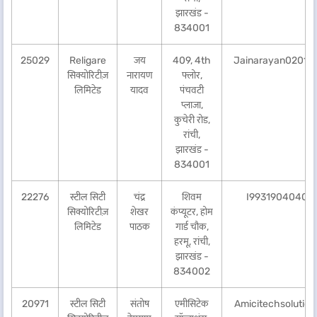
झारखंड -
834001
25029
Religare
जय
409, 4th
Jainarayan02018
सिक्योरिटीज़
नारायण
फ्लोर,
लिमिटेड
यादव
पंचवटी
प्लाजा,
कुचेरी रोड,
रांची,
झारखंड -
834001
22276
स्टील सिटी
चंद्र
शिवम
I9931904040@
सिक्योरिटीज़
शेखर
कंप्यूटर, होम
लिमिटेड
पाठक
गार्ड चौक,
हरमू, रांची,
झारखंड -
834002
20971
स्टील सिटी
संतोष
एमीसिटेक
Amicitechsolutio