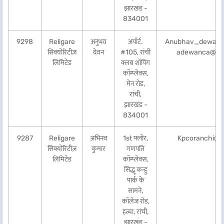
झारखंड -
834001
9298
Religare
अनुभव
अपॉर्ट.
Anubhav_dewan@y
सिक्योरिटीज़
देवन
#105, रांची
adewanca@yah
लिमिटेड
क्लब शॉपिंग
कॉम्प्लेक्स,
मेन रोड,
रांची,
झारखंड -
834001
9287
Religare
अभिनव
1st फ्लोर,
Kpcoranchi@g
सिक्योरिटीज़
कुमार
गणपति
लिमिटेड
कॉम्प्लेक्स,
सिद्धू कन्हु
पार्क के
सामने,
कॉलेज रोड,
हत्मा, रांची,
झारखंड -