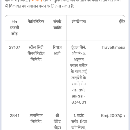
नीचे दी गई लिस्ट है
पैन कार्ड
रांची में सुविधा केंद्र जिन पर आप पैन कार्ड से संबंधित किसी
भी शिकायत का समाधान करने के लिए जा सकते हैं:
tin
फैसिलिटेटर
संपर्क
संपर्क पता
ईमेल I
एफसी
व्यक्ति
कोड
29107
स्टील सिटी
रियाज़
ट्रैवल सिने,
Traveltimeixr@
सिक्योरिटीज़
अली
शॉप नं-5,
लिमिटेड
अंजुमन
प्लाजा मार्केट
के पास, उर्दू
लाइब्रेरी के
सामने, मेन
रोड, रांची,
झारखंड -
834001
2841
अलन्कित
श्री
1, ग्राउंड
Bmj.2007@redi
लिमिटेड
बिरेंद्र
फ्लोर, शिवा
मोहन
कॉम्प्लेक्स,