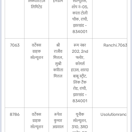
सिक्योरिटीज़
हेमग्राम
सॉल्यूशंस,
लिमिटेड
शॉप नं-05,
कांता टोली
चौक, रांची,
झारखंड -
834001
7063
वर्टेक्स
श्री
रूम नंबर
Ranchi.7063@
ग्राहक
राजीव
202, 2nd
सॉल्यूशन
मित्तल,
फ्लोर,
सुश्री
कॉमर्स
कविता
हाउस, शारदा
मित्तल
बाबू स्ट्रीट,
लिंक टैंक
रोड, रांची,
झारखंड -
834001
8786
वर्टेक्स
रूपेश
यूनीक
Usolutionranch
ग्राहक
कुमार
सॉल्यूशन,
सॉल्यूशन
अग्रवाल
310, 3RD