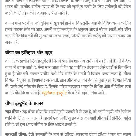
और कौशल की आवश्यकता होती है, जिससे यह संगीत उत्कृष्टता का प्रतीक बन जाता है.
भारत की शास्त्रीय संगीत परंपराओं के सार को सुरक्षित रखने के लिए संगीतज्ञों को प्रेरित
करने के लिए इसकी सदाबहार अपील जारी है.
बजाज मॉल पर वीणा की दुनिया में खुद को डालें या विश्वसनीय ब्रांड के विविध चयन के लिए
हमारे पार्टनर स्टोर पर जाएं. अपनी लाइफस्टाइल के अनुरूप आदर्श मॉडल खोजें, और ज़ीरो
डाउन पेमेंट विकल्पों की सुविधा का लाभ उठाएं, जिससे आपकी खरीद को आसान बनाया जा
सकता है.
वीणा का इतिहास और उद्गम
वीणा एक प्राचीन स्ट्रिंग इंस्ट्रूमेंट है जिसमें भारतीय शास्त्रीय संगीत में गहरी जड़ें हैं, जो वैदिक
काल में वापस आते हैं. ऐसा माना जाता है कि यह प्रारंभिक बंदरगाह जैसे वाद्यों से विकसित
हुआ है और इसे अक्सर प्राचीन ग्रंथों और मंदिर के भवनों में चित्रित किया जाता है. वीणा
विभिन्न हिंदू देवता, विशेषकर सरस्वती, ज्ञान और कला की देवी से जुड़ा हुआ है. शताब्दियों
में, इसने कई परिवर्तन किए हैं, जिसके परिणामस्वरूप भारत के विभिन्न क्षेत्रों में विभिन्न रूपों
का उपयोग किया जाता है.
म्यूज़िकल इंस्ट्रूमेंट
के बारे में यहां अधिक जानें.
वीणा इंस्ट्रूमेंट के प्रकार
रुद्रा वीणा :
रुद्र वीणा वीणा के सबसे पुराने प्रकारों में से एक है, जो अपनी गहरी और रेसोनंट
ध्वनि के लिए जाना जाता है. इसमें एक लंबी, सुखद बांस की बॉडी और बड़े रेसोनेटिंग गर्ड्स
होते हैं, जो इसे धृपाद संगीत के लिए आदर्श बनाते हैं.
सरस्वती वीणा:
देवी सरस्वती के नाम से प्रसिद्ध, सरस्वती वीणा दक्षिण भारत का सबसे