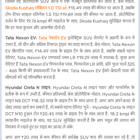
जिससे यह ऑटोमैटिक SUV अरेना में एक मजबूत प्रतिस्पर्धी बन जाता है. बेस मॉडल,
Skoda Kushaq एम्बिशन 1.0 TSI at,
₹15.49 लाख की कीमत पर आता है, जबकि
टॉप-टियर स्टाइल एलिगेंस 1.5 TSI ₹19.89 लाख की कीमत पर आता है. ऑटोमैटिक
वर्ज़न के लिए 19.76 kmpl की माइलेज के साथ, Skoda Kushaq सुनिश्चित करता है
कि हर यात्रा कुशल और आकर्षक दोनों हो.
Tata Nexon EV:
Tata नेक्सॉन EV
इलेक्ट्रिक SUV सेगमेंट में अग्रणी के रूप में
उभरा है, जो ग्रीन और अधिक टिकाऊ ड्राइव का वादा करता है. बेस मॉडल, Tata Nexon
EV क्रिएटिव प्लस, ₹14.49 लाख के प्राइस टैग के साथ आता है, जबकि सबसे महंगा
वेरिएंट, Tata Nexon EV एमपावर्ड प्लस LR ₹19.29 लाख में उपलब्ध है. कुछ अन्य
वेरिएंट हैं Tata Nexon EV फियरलेस प्लस, फियरलेस LR आदि. प्रति फुल चार्ज 325
- 465 किमी की प्रभावशाली रेंज के साथ, Tata Nexon EV ईको-फ्रेंडली यात्रा की
सीमाओं को नई परिभाषित करता है.
Hyundai Creta N लाइन:
Hyundai Creta N लाइन पावर और परफॉर्मेंस के
प्रतीक के रूप में उभरी है. कीमत प्रतिस्पर्धी, बेस ऑटोमैटिक मॉडल, Hyundai Creta N
लाइन N8 DCT ₹18.32 लाख के प्राइस टैग के साथ आता है. अगर आप अपने बजट से
थोड़ा ज़्यादा खर्च कर सकते हैं, तो सबसे महंगा वेरिएंट चुनें - Hyundai Creta N लाइन
DCT N10 डुअल टोन ₹20.45 लाख के प्राइस टैग के साथ आता है. 18.2 kmpl की
सराहनीय माइलेज के साथ, यह SUV सुनिश्चित करती है कि आप फ्यूल की लागत को
नियंत्रण में रखते हुए हर राइड का आनंद ले सकें.
अगर आप ₹20 लाख से कम कीमत की सर्वश्रेष्ठ SUV कार की तलाश कर रहे हैं, तो