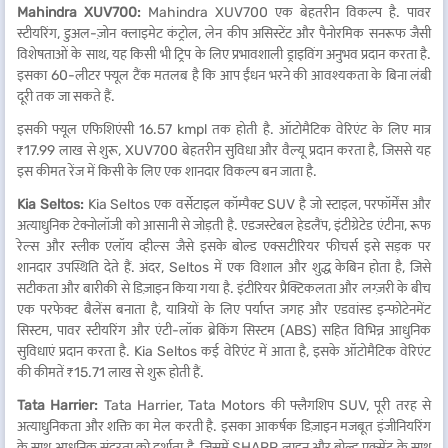
Mahindra XUV700:
Mahindra XUV700 एक बेहतरीन विकल्प है. पावर
स्टीयरिंग, डुअल-ज़ोन क्लाइमेट कंट्रोल, लेन कीप असिस्टेंट और पैनोरमिक सनरूफ जैसी
विशेषताओं के साथ, यह किसी भी ट्रिप के लिए प्रभावशाली ड्राइविंग अनुभव प्रदान करता है.
इसका 60-लीटर फ्यूल टैंक मतलब है कि आप ईंधन भरने की आवश्यकता के बिना लंबी
दूरी तक जा सकते हैं.
इसकी फ्यूल एफिशिएंसी 16.57 kmpl तक होती है. ऑटोमैटिक वेरिएंट के लिए मात्र
₹17.99 लाख से शुरू, XUV700 बेहतरीन सुविधा और वैल्यू प्रदान करता है, जिससे यह
इस कीमत रेंज में किसी के लिए एक शानदार विकल्प बन जाता है.
Kia Seltos:
Kia Seltos एक वर्सेटाइल कॉम्पैक्ट SUV है जो स्टाइल, परफॉर्मेंस और
अत्याधुनिक टेक्नोलॉजी को आसानी से जोड़ती है. एडजस्टेबल हेडलैंप, इंटीग्रेटेड एंटीना, रूफ
रेल्स और स्लीक एलॉय व्हील्स जैसे इसके बोल्ड एक्सटीरियर फीचर्स इसे सड़क पर
शानदार उपस्थिति देते हैं. अंदर, Seltos में एक विशाल और शुद्ध केबिन होता है, जिसे
सटीकता और बारीकी से डिज़ाइन किया गया है. इंटीरियर प्रैक्टिकलता और लग्ज़री के बीच
एक परफेक्ट बैलेंस बनाता है, यात्रियों के लिए पर्याप्त जगह और एडवांस्ड इन्फोटेनमेंट
सिस्टम, पावर स्टीयरिंग और एंटी-लॉक ब्रेकिंग सिस्टम (ABS) सहित विभिन्न आधुनिक
सुविधाएं प्रदान करता है. Kia Seltos कई वेरिएंट में आता है, इसके ऑटोमैटिक वेरिएंट
की कीमतें ₹15.71 लाख से शुरू होती हैं.
Tata Harrier:
Tata Harrier, Tata Motors की फ्लैगशिप SUV, पूरी तरह से
अत्याधुनिकता और शक्ति का मेल करती है. इसका आकर्षक डिज़ाइन मजबूत इंजीनियरिंग
के साथ आधुनिक सुंदरता को दर्शाता है, जिसमें SHARP लाइन और बोल्ड एक्सेंट के साथ