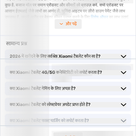
कुछ है. बजाज मॉल पर समान प्रोडक्ट और कीमतों को ब्राउज़ करें. सभी प्रोडक्ट पर
आसान ईएमआई जैसे लाभों का आनंद लें. चुनिंदा आइटम पर ज़ीरो डाउन पेमेंट जैसे लाभ
उपलब्ध हैं. अपनी खरीद पर बेहतर कीमत प्राप्त करने के लिए
विशेष ऑफर
का लाभ उठाएं.
और पढ़ें
काम और उत्पादकता के लिए सर्वश्रेष्ठ Xiaomi टैबलेट
सामान्य प्रश्न
अगर आपको काम करने के कामों को मैनेज करने, मीटिंग में भाग लेने या मूव पर व्यवस्थित
रहने के लिए एक विश्वसनीय डिवाइस की आवश्यकता है, तो Xiaomi टैबलेट केवल पावर
2026 में खरीदने के लिए सर्वश्रेष्ठ Xiaomi टैबलेट कौन सा है?
और पोर्टेबिलिटी का सही मिश्रण प्रदान करते हैं. Xiaomi Pad 6, अपने बड़े 11-inch
2.8K डिस्प्ले और Snapdragon प्रोसेसर के साथ, मल्टीटास्किंग को आसान और सरल
क्या Xiaomi टैबलेट 4G/5G कनेक्टिविटी को सपोर्ट करता है?
बनाता है. यह उन प्रोफेशनल्स के लिए परफेक्ट है जो पूरे दिन ऐप के बीच स्विच करते हैं,
डॉक्यूमेंट एडिट करते हैं या वीडियो कॉल में भाग लेते हैं. रिस्पॉन्सिव स्क्रीन और एक्सटेंडेड
बैटरी लाइफ यह सुनिश्चित करती है कि आप बार-बार बाधाओं के बिना प्रोडक्टिव रहें.
क्या Xiaomi टैबलेट गेमिंग के लिए अच्छा है?
जो लोग किफायती लेकिन सक्षम विकल्प चाहते हैं, उनके लिए Redmi टैबलेट रेंज एक
क्या Xiaomi टैबलेट को सॉफ्टवेयर अपडेट प्राप्त होते हैं?
बेहतरीन विकल्प है. उदाहरण के लिए, Redmi Pad छात्रों या हल्के यूज़र्स के लिए
परफेक्ट है जिन्हें रीडिंग, नोट लेने या रिमोट क्लास के लिए भरोसेमंद डिवाइस की
आवश्यकता है. इसका स्टाइलिश डिज़ाइन और यूज़र-फ्रेंडली इंटरफेस इसे काम और
क्या Xiaomi टैबलेट फास्ट चार्जिंग को सपोर्ट करता है?
व्यक्तिगत उपयोग दोनों के लिए एक व्यावहारिक विकल्प बनाता है. क्रिएटिव क्षेत्रों में रहने
वाले व्यक्तियों के लिए, Xiaomi टैबलेट कुशल डिजिटल स्केड्स के रूप में भी काम कर