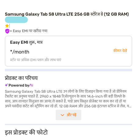
Samsung Galaxy Tab S8 Ultra LTE 256 GB स्टोरेज ग्रे (12 GB RAM)
+ Easy EMI पर खरीदा गया
Easy EMI शुरू, मात्र
कीमत देखें
*/month
स्टोर पर अधिक EMI प्लान और लाभ पाएं
प्रोडक्ट का परिचय
Powered by
Samsung Galaxy Tab S8 Ultra LTE उन लोगों के लिए डिज़ाइन किया गया है जो प्रीमियम
टैबलेट का अनुभव चाहते हैं. 2960 x 1848 रिज़ोल्यूशन के साथ 14.6-inch की बड़ी डिस्प्ले के
साथ, आप शानदार विजुअल का आनंद ले सकते हैं, चाहे आप विस्तृत प्रोजेक्ट पर काम कर रहे हों या
अपने पसंदीदा कंटेंट को स्ट्रीमिंग कर रहे हों. 12 GB RAM और 256 GB इंटरनल स्टोरेज से लैस, यह
टैबलेट मल्टीटास्किंग और बड़ी फाइलों को आसानी से हैंडल करता है. ग्रे फिनिश अपने स्लिम 6 mm
और पढ़ें
प्रोफाइल में अत्याधुनिकता का टच जोड़ती है. 12 MP सेकेंडरी कैमरा से साफ फोटो और वीडियो कैप्चर
करें. इसकी शक्तिशाली 11200mAh बैटरी आपको पूरे दिन प्रोडक्टिव और एंटरटेनमेंट बनाए रखती है,
जबकि वाई-फाई+ सेलुलर कनेक्टिविटी यह सुनिश्चित करती है कि आप हमेशा कनेक्ट रहें. Android
12 पर चलने वाले, आपको यूज़र-फ्रेंडली इंटरफेस और विभिन्न एप्लीकेशन का एक्सेस मिलता है. यह
इस प्रोडक्ट की फोटो
टैबलेट परफॉर्मेंस और पोर्टेबिलिटी का मिश्रण प्रदान करता है, जो इसे प्रोफेशनल और क्रिएटिव के लिए