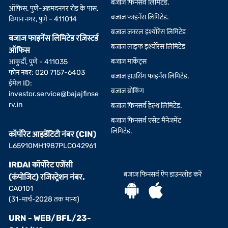
बजाज फिनसर्व लिमिटेड.
ऑफिस, पुणे-अहमदनगर रोड के पास,
बजाज फाइनेंस लिमिटेड.
विमान नगर, पुणे - 411014
बजाज जनरल इंश्योरेंस लिमिटेड
बजाज फाइनेंस लिमिटेड रज़िस्टर्ड
बजाज लाइफ इंश्योरेंस लिमिटेड
ऑफिस
बजाज मार्केट्स
आकुर्डी, पुणे - 411035
फोन नंबर: 020 7157-6403
बजाज हाउसिंग फाइनेंस लिमिटेड.
ईमेल ID:
बजाज ब्रोकिंग
investor.service@bajajfinse
rv.in
बजाज फिनसर्व हेल्थ लिमिटेड.
बजाज फिनसर्व एसेट मैनेजमेंट
लिमिटेड.
कॉर्पोरेट आइडेंटिटी नंबर (CIN)
L65910MH1987PLC042961
IRDAI कॉर्पोरेट एजेंसी
बजाज फिनसर्व ऐप डाउनलोड करें
(कंपोजिट) रजिस्ट्रेशन नंबर.
CA0101
(31-मार्च-2028 तक मान्य)
URN - WEB/BFL/23-