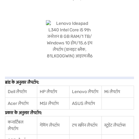
ब्रांड के अनुसार लैपटॉप:
Dell लैपटॉप
HP लैपटॉप
Lenovo लैपटॉप
Mi लैपटॉप
Acer लैपटॉप
MSI लैपटॉप
ASUS लैपटॉप
प्रकार के अनुसार लैपटॉप:
कन्वर्टिबल
गेमिंग लैपटॉप
टच स्क्रीन लैपटॉप
स्टूडेंट लैपटॉप्स
लैपटॉप