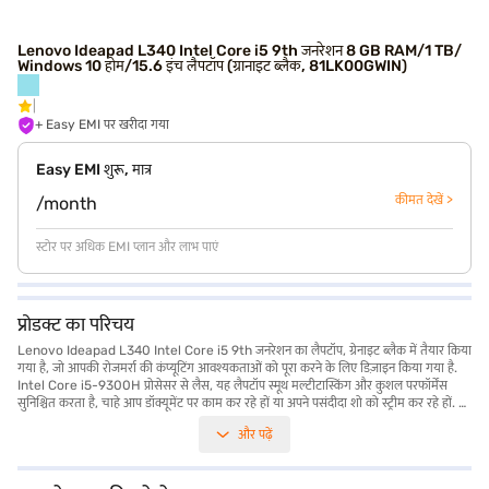
Lenovo Ideapad L340 Intel Core i5 9th जनरेशन 8 GB RAM/1 TB/
Windows 10 होम/15.6 इंच लैपटॉप (ग्रानाइट ब्लैक, 81LK00GWIN)
+ Easy EMI पर खरीदा गया
Easy EMI शुरू, मात्र
कीमत देखें >
/month
स्टोर पर अधिक EMI प्लान और लाभ पाएं
प्रोडक्ट का परिचय
Lenovo Ideapad L340 Intel Core i5 9th जनरेशन का लैपटॉप, ग्रेनाइट ब्लैक में तैयार किया
गया है, जो आपकी रोजमर्रा की कंप्यूटिंग आवश्यकताओं को पूरा करने के लिए डिज़ाइन किया गया है.
Intel Core i5-9300H प्रोसेसर से लैस, यह लैपटॉप स्मूथ मल्टीटास्किंग और कुशल परफॉर्मेंस
सुनिश्चित करता है, चाहे आप डॉक्यूमेंट पर काम कर रहे हों या अपने पसंदीदा शो को स्ट्रीम कर रहे हों. 8
GB RAM और 1 TB हार्ड डिस्क पर्याप्त स्टोरेज और रिस्पॉन्स प्रदान करते हैं. इसकी 15.6-inch
और पढ़ें
स्क्रीन एक आरामदायक देखने का अनुभव प्रदान करती है, जो इसे काम और मनोरंजन दोनों के लिए
आदर्श बनाती है. 1.2 किलोग्राम या उससे कम वजन वाला यह Lenovo Ideapad L340 आपके
बैग में आसानी से फिट होने के लिए पर्याप्त है. Windows 10 होम ऑपरेटिंग सिस्टम एक परिचित और