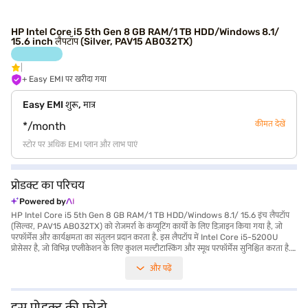
HP Intel Core i5 5th Gen 8 GB RAM/1 TB HDD/Windows 8.1/
15.6 inch लैपटॉप (Silver, PAV15 AB032TX)
+ Easy EMI पर खरीदा गया
Easy EMI शुरू, मात्र
कीमत देखें
*/month
स्टोर पर अधिक EMI प्लान और लाभ पाएं
प्रोडक्ट का परिचय
Powered by
HP Intel Core i5 5th Gen 8 GB RAM/1 TB HDD/Windows 8.1/ 15.6 इंच लैपटॉप
(सिल्वर, PAV15 AB032TX) को रोजमर्रा के कंप्यूटिंग कार्यों के लिए डिज़ाइन किया गया है, जो
परफॉर्मेंस और कार्यक्षमता का संतुलन प्रदान करता है. इस लैपटॉप में Intel Core i5-5200U
प्रोसेसर है, जो विभिन्न एप्लीकेशन के लिए कुशल मल्टीटास्किंग और स्मूथ परफॉर्मेंस सुनिश्चित करता है.
8 GB की DDR3 RAM के साथ, आप कई प्रोग्राम आसानी से चला सकते हैं और मध्यम वर्कलोड को
और पढ़ें
हैंडल कर सकते हैं. 1TB हार्ड डिस्क आपकी फाइलों, डॉक्यूमेंट और मल्टीमीडिया कंटेंट के लिए पर्याप्त
स्टोरेज स्पेस प्रदान करता है. 15.6-inch स्क्रीन एक आरामदायक व्यूइंग एक्सपीरियंस प्रदान करती है,
जो इसे काम और मनोरंजन दोनों के लिए उपयुक्त बनाती है. Windows 8.1 पर चलने वाला यह HP
लैपटॉप परिचित और यूज़र-फ्रेंडली इंटरफेस प्रदान करता है. 1.2 किलोग्राम या उससे कम वजन वाला
इस प्रोडक्ट की फोटो