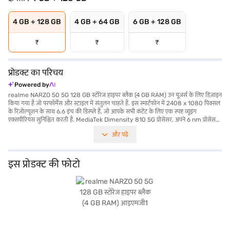
4 GB + 128 GB
4 GB + 64 GB
6 GB + 128 GB
₹
₹
₹
प्रोडक्ट का परिचय
Powered by
realme NARZO 50 5G 128 GB स्टोरेज हाइपर ब्लैक (4 GB RAM) उन यूज़र्स के लिए डिज़ाइन
किया गया है जो परफॉर्मेंस और स्टाइल में संतुलन चाहते हैं. इस स्मार्टफोन में 2408 x 1080 पिक्सल
के रिज़ोल्यूशन के साथ 6.6 इंच की डिस्प्ले है, जो आपके सभी कंटेंट के लिए एक स्पष्ट व्यूइंग
एक्सपीरियंस सुनिश्चित करती है. MediaTek Dimensity 810 5G प्रोसेसर, अपने 6 nm प्रोसेस
और ऑक्टा-कोर स्पीड 2.4 GHz तक के साथ गेमिंग और मल्टीटास्किंग के लिए स्मूथ परफॉर्मेंस देता
और पढ़ें
है. 48 MP + 2 MP प्राइमरी कैमरा और सेल्फी के लिए 8 MP सेकेंडरी कैमरा के साथ अपनी यादों
को कैप्चर करें. Android 11 पर चलने वाला यह डिवाइस यूज़र-फ्रेंडली इंटरफेस और ऐप की विस्तृत
रेंज तक एक्सेस प्रदान करता है. यह 3G, 4G, 4G VoLTE, GPRS, Wifi और Wifi कनेक्टिविटी को
सपोर्ट करता है. 128 GB की इंटरनल स्टोरेज और 4 GB RAM के साथ, आपके पास अपनी फाइल
इस प्रोडक्ट की फोटो
और एप्लीकेशन के लिए पर्याप्त स्पेस है. 5000mAh की बैटरी पूरे दिन लंबे समय तक चलती है. 7.51
सेमी की चौड़ाई, 16.38 सेमी की ऊंचाई और 0.81 सेमी की गहराई के साथ केवल 0.19 किलोग्राम
का वजन, realme NARZO 50 5G एक बजट-फ्रेंडली स्मार्टफोन है जो ज़रूरी फीचर्स से समझौता
नहीं करता है. खरीदारी करने के लिए बजाज फाइनेंस पर विकल्पों के बारे में जानें या पार्टनर स्टोर पर
जाएं और Easy EMIs का लाभ उठाएं.