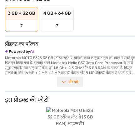
3 GB + 32 GB
4 GB + 64 GB
₹
₹
प्रोडक्ट का परिचय
Powered by
Motorola MOTO E32S 32 GB स्टोरेज स्लेट ग्रे आपकी व्यस्त लाइफस्टाइल को ध्यान में रखते हुए
डिज़ाइन किया गया है. आपको अपने Mediatek Helio G37 Octa Core Processor के साथ
स्मूथ परफॉर्मेंस का अनुभव मिलेगा, जो 1.8 GHz-2.3 GHz और 3 GB RAM पर चलता है. विस्तृत
सेल्फी के लिए 16 MP + 2 MP + 2 MP प्राइमरी कैमरा और 8 MP सेकेंडरी कैमरा से अपनी यादें
कैप्चर करें. इस स्मार्टफोन में 1600 x 720 पिक्सल के रिज़ोल्यूशन के साथ 6.5 इंच की वाइब्रेंट डिस्प्ले
और पढ़ें
है, जो कंटेंट देखने के लिए परफेक्ट है. Motorola MOTO E32S Android 12 पर काम करता है,
जो आपको लेटेस्ट फीचर्स और सुरक्षा अपडेट प्रदान करता है. 4G, 3G, 2G, 4G LTE, UMTS, GSM,
EDGE और Wi-Fi कनेक्टिविटी विकल्पों के साथ कनेक्ट रहें. यह फोन डुअल Sim नैनो Sim कार्ड को
सपोर्ट करता है, जिससे फोन को मैनेज करने की सुविधा मिलती है. 5000mAh की बैटरी लंबे समय
इस प्रोडक्ट की फोटो
तक चलती है. 32 GB की इंटरनल स्टोरेज के साथ, आपके पास अपने ऐप और फाइल के लिए पर्याप्त
स्पेस है. स्लीक स्लेट ग्रे रंग इस बजट-फ्रेंडली स्मार्टफोन को एक आकर्षक लुक देता है. खरीदारी करने के
लिए बजाज फाइनेंस पर विकल्पों के बारे में जानें या पार्टनर स्टोर पर जाएं और Easy EMIs का लाभ
उठाएं.