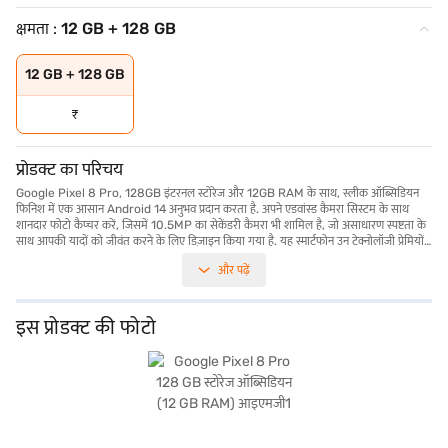
क्षमता :
12 GB + 128 GB
12 GB + 128 GB
₹
प्रोडक्ट का परिचय
Google Pixel 8 Pro, 128GB इंटरनल स्टोरेज और 12GB RAM के साथ, स्लीक ऑब्सिडियन
फिनिश में एक आसान Android 14 अनुभव प्रदान करता है. अपने एडवांस्ड कैमरा सिस्टम के साथ
शानदार फोटो कैप्चर करें, जिसमें 10.5MP का सेकेंडरी कैमरा भी शामिल है, जो असाधारण स्पष्टता के
साथ आपकी यादों को जीवंत करने के लिए डिज़ाइन किया गया है. यह स्मार्टफोन उन टेक्नोलॉजी प्रेमियों
और Photography प्रेमियों के लिए परफेक्ट है जो हाई-परफॉर्मेंस डिवाइस चाहते हैं. Google
और पढ़ें
Pixel 8 Pro अपने सहज इंटरफेस और शक्तिशाली प्रोसेसिंग क्षमताओं के साथ जाना जाता है, जो
आपके सभी दैनिक कार्यों और मनोरंजन आवश्यकताओं के लिए आसान मल्टीटास्किंग और कुशल
परफॉर्मेंस सुनिश्चित करता है. फोन का डिज़ाइन अत्याधुनिकता को दर्शाता है, जिससे यह एक स्टाइलिश
एक्सेसरी बन जाता है. पर्याप्त स्टोरेज आपको स्पेस के समाप्त होने की चिंता किए बिना अपनी सभी
इस प्रोडक्ट की फोटो
महत्वपूर्ण फाइलें, फोटोें और वीडियो रखने की अनुमति देता है. Google Pixel 8 Pro स्मार्टफोन के
बारे में सभी आवश्यक जानकारी पाएं. अपना पसंदीदा वेरिएंट चुनने के बाद, आप बजाज मॉल पर
स्मार्टफोन देख सकते हैं और इसे बजाज फिनसर्व पार्टनर स्टोर से खरीद सकते हैं. कुछ चरणों में अपनी
योग्यता चेक करें और बजाज फिनसर्व से आसान ईएमआई का उपयोग करके बिना किसी फाइनेंशियल
तनाव के अपने पसंदीदा गैजेट खरीदें.