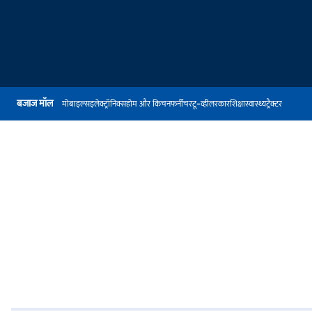
बजाज मॉल
मोबाइल्स
इलेक्ट्रॉनिक्स
होम और किचन
फर्नीचर
टू-व्हीलर
कार
शिक्षा
स्वास्थ्य
ट्रैक्टर