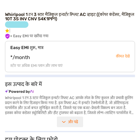
Whirlpool 1 टन 3 स्टार मैजिकूल इन्वर्टर स्प्लिट AC व्हाइट ((कॉपर कंडेंसर, मैजिकूल
10T 3S INV CNV S4K1PP1)
+ Easy EMI पर खरीदा गया
Easy EMI शुरू, मात्र
कीमत देखें
*/month
स्टोर पर अधिक EMI प्लान और लाभ पाएं
इस उत्पाद के बारे में
Powered by
Whirlpool 1 टन 3 स्टार मैजिकूल इन्वर्टर स्प्लिट AC आपके स्पेस के लिए कुशल और प्रभावी कूलिंग
प्रदान करने के लिए डिज़ाइन किया गया है. इस स्प्लिट AC में इन्वर्टर टेक्नोलॉजी है, जो ऑप्टिमाइज़्ड
परफॉर्मेंस और ऊर्जा बचत सुनिश्चित करती है, जिससे यह एक बजट-फ्रेंडली विकल्प बन जाता है.
इसका कॉपर कंडेंसर ड्यूरेबिलिटी और हीट ट्रांसफर को बढ़ाता है, जिससे लॉन्ग-लास्टिंग परफॉर्मेंस में
योगदान मिलता है. मैजिकूल टेक्नोलॉजी तेज़ कूलिंग सुनिश्चित करती है, ताकि आप अपने मनचाहे
और पढ़ें
तापमान को तुरंत प्राप्त कर सकें. डस्ट फिल्टर से लैस, यह AC सुनिश्चित करता है कि आपके द्वारा सांस
लेने वाली हवा साफ और एलर्जी से मुक्त है. इसका सफेद रंग किसी भी कमरे की सजावट में आसानी से
इंटीग्रेट होता है. Whirlpool 1 टन 3 स्टार मैजिकूल इन्वर्टर स्प्लिट AC विश्वसनीय और कुशल कूलिंग
समाधान चाहने वाले व्यक्तियों के लिए आदर्श रूप से उपयुक्त है. Whirlpool 1 टन 3 स्टार मैजिकूल
इस प्रोडक्ट के लिए फोटो