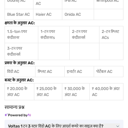
Godrej AC
IFB AC
Whirlpool AC
AC
Blue Star AC
Haier AC
Onida AC
क्षमता के अनुसार AC:
1.5-ton एयर
1-टन एयर
2-टन एयर
2-टन स्प्लिट
कंडीशनर
कंडीशनर
s
कंडीशनर्स
ACs
3-टन एयर
कंडीशनर्स
प्रकार के अनुसार AC:
विंडो AC
स्प्लिट AC
इन्वर्टर AC
पोर्टेबल AC
बजट के अनुसार AC:
₹ 20,000 के
₹ 25,000 के
₹ 30,000 के
₹ 40,000 के अंदर
अंदर AC
अंदर AC
अंदर AC
AC
सामान्य प्रश्न
Powered by
Voltas 1 टन 3 स्टार विंडो AC के लिए आदर्श कमरे का साइज़ क्या है?