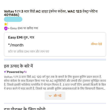
Voltas 1 टन 3 स्टार विंडो AC व्हाइट (कॉपर कंडेंसर, WAC 123 वेक्ट्रा प्लेटिना
4011486)
+ Easy EMI पर खरीदा गया
Easy EMI शुरू, मात्र
कीमत देखें
*/month
स्टोर पर अधिक EMI प्लान और लाभ पाएं
इस उत्पाद के बारे में
Powered by
Voltas 1 टन 3 स्टार विंडो AC 120 वर्ग फुट तक के कमरों के लिए कुशल कूलिंग प्रदान करता है.
कॉपर कंडेंसर के साथ डिज़ाइन किया गया यह AC ड्यूरेबिलिटी और प्रभावी हीट ट्रांसफर सुनिश्चित करता
है, जिससे इसकी भरोसेमंद परफॉर्मेंस में योगदान मिलता है. 3 स्टार एनर्जी रेटिंग आपको बिजली के बिल
में बचत करने में मदद करती है, जिससे यह आपकी कूलिंग आवश्यकताओं के लिए किफायती विकल्प
बन जाता है. इसमें डस्ट फिल्टर है, जिससे यह सुनिश्चित होता है कि आपके द्वारा सांस लेने वाली हवा
और पढ़ें
साफ और स्वस्थ हो. लेकिन इसमें इन्वर्टर टेक्नोलॉजी नहीं है, लेकिन यह Voltas AC लगातार कूलिंग
पावर प्रदान करता है. विश्वसनीय और बजट-फ्रेंडली कूलिंग समाधान चाहने वाले लोगों के लिए आदर्श,
यह AC दक्षता पर समझौता किए बिना परफॉर्मेंस प्रदान करता है. Voltas 1 टन 3 स्टार विंडो AC के
बारे में सभी आवश्यक जानकारी पाएं. अपना पसंदीदा वेरिएंट चुनने के बाद, आप बजाज मॉल पर एयर
इस प्रोडक्ट के लिए फोटो