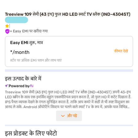
Treeview 109 सेमी (43 इंच) फुल HD LED स्मार्ट TV ब्लैक (IND-4304ST)
+ Easy EMI पर खरीदा गया
Easy EMI शुरू, मात्र
कीमत देखें
*/month
स्टोर पर अधिक EMI प्लान और लाभ पाएं
इस उत्पाद के बारे में
Powered by
Treeview 109 सेमी (43 इंच) फुल HD LED स्मार्ट TV ब्लैक (IND-4304ST) अपनी 43-इंच
LED स्क्रीन के साथ एक इमर्सिव व्यूइंग एक्सपीरियंस प्रदान करता है, जो फुल HD में कंटेंट दिखाता है.
IPS पैनल व्यापक देखने के एंगल सुनिश्चित करता है, ताकि आप कमरे में कहीं से भी स्पष्ट विजुअल का
आनंद ले सकें. Android ऑपरेटिंग सिस्टम पर चलने वाले स्मार्ट TV के रूप में, आपके पास विभिन्न
प्रकार के ऐप और स्ट्रीमिंग सेवाओं का एक्सेस होता है. यह ब्लैक LED TV उन लोगों के लिए डिज़ाइन
और पढ़ें
किया गया है जो value-for-money TV का अनुभव चाहते हैं, जो मनोरंजन और ऑनलाइन कंटेंट
चाहते हैं. पैकेज में LED TV, बैटरी, रिमोट कंट्रोल, केबल, स्क्रू, स्टैंड, मैनुअल और वारंटी कार्ड सहित
सभी चीजें शामिल हैं. लेकिन बिल्ट-इन वाई-फाई और रिफ्रेश रेट जैसे विवरण निर्दिष्ट नहीं हैं, लेकिन
स्मार्ट फीचर्स और फुल HD रिज़ोल्यूशन इसे रोजमर्रा के देखने के लिए एक उपयुक्त विकल्प बनाते हैं.
इस प्रोडक्ट के लिए फोटो
TV में 1 X HDMI Led पोर्ट भी है. 3840 x 2160 पिक्सेल और साउंड के लिए डुअल स्पीकर के