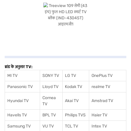
डिस्प्ले रिज़ोल्यूशन के साथ क्रिस्प इमेज का आनंद लें. ध्यान दें कि विशेषताओं में शामिल स्क्रीन का
साइज़ 40 इंच है. Treeview 43 इंच फुल HD LED स्मार्ट TV 1 वर्ष की निर्माता वारंटी से समर्थित
है. खरीदारी करने के लिए बजाज फाइनेंस पर विकल्पों के बारे में जानें या पार्टनर स्टोर पर जाएं और
Easy EMIs का लाभ उठाएं.
ब्रांड के अनुसार TV:
MI TV
SONY TV
LG TV
OnePlus TV
Panasonic TV
Lloyd TV
Kodak TV
realme TV
Cornea
Hyundai TV
Akai TV
Amstrad TV
TV
Havells TV
BPL TV
Philips TVS
Haier TV
Samsung TV
VU TV
TCL TV
I
ntex TV