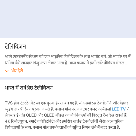
टेलिविज़न
अपने एंटरटेनमेंट सेटअप को एक आधुनिक टेलीविजन के साथ अपग्रेड करें, जो आपके घर में
सिनेमा जैसे शानदार विजुअल्स लेकर आता है. आज बाजार में इतने सारे प्रीमियम मॉडल
उपलब्ध हैं कि खरीदारी से पहले अपने बजट की योजना बनाना समझदारी है. अपनी खरीदारी
और देखें
को और भी आसान और किफायती बनाने के लिए, स्टोर जाने से पहले ऑनलाइन
अपनी लोन
एलिजिबिलिटी चेक करें
और Easy EMIs की सुविधा तुरंत प्राप्त पाएं. यह कदम आपकी
भारत में सर्वश्रेष्ठ टेलीविजन
खरीदारी के अनुभव को आसान और चिंता मुक्त बनाता है, जिससे आपको बेहतर प्लानिंग
करने और भुगतान की परेशानियों से बचने में मदद मिलती है. बजाज मॉल की विशाल
ऑफलाइन मौजूदगी—4,000+ शहरों में 1.5 + से ज्यादा पार्टनर स्टोर्स—के साथ, आप
TVS होम एंटरटेनमेंट का एक मुख्य हिस्सा बन गए हैं, जो एडवांस्ड टेक्नोलॉजी और बेहतर
लेटेस्ट टेलीविजन Easy EMIs पर खरीद सकते हैं. इसके जरिए आप अपने बजट पर बिना
व्यूइंग एक्सपीरियंस प्रदान करते हैं. बजाज मॉल पर, कस्टमर बजट-फ्रेंडली
LED TV
से
दबाव डाले निश्चित और किफायती मासिक किश्तों में भुगतान कर सकते हैं. इसके अलावा,
लेकर हाई-एंड OLED और QLED मॉडल तक के विकल्पों की विस्तृत रेंज देख सकते हैं.
कई मॉडल्स पर जीरो डाउन पेमेंट और फ्री होम डिलीवरी जैसी सुविधाएं भी उपलब्ध हैं, जो
4K रिज़ोल्यूशन, स्मार्ट कनेक्टिविटी और इमर्सिव साउंड टेक्नोलॉजी जैसी अत्याधुनिक
आपकी खरीदारी को और भी बेहतर बनाती हैं. चाहे यह a
स्मार्ट TV
हो, 4K हो या OLED,
विशेषताओं के साथ, बजाज मॉल उपभोक्ताओं को सूचित निर्णय लेने में मदद करता है.
आसान फाइनेंस और देशभर में मिलने वाली सुविधा के साथ बेहतरीन वीडियो क्वालिटी का