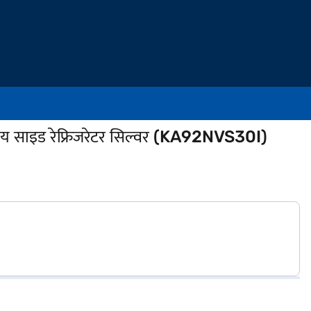
ाय साइड रेफ्रिजरेटर सिल्वर (KA92NVS30I)