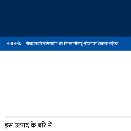
बजाज मॉल
मोबाइल्स
इलेक्ट्रॉनिक्स
होम और किचन
फर्नीचर
टू-व्हीलर
कार
शिक्षा
स्वास्थ्य
ट्रैक्टर
इस उत्पाद के बारे में