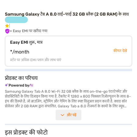
Samsung Galaxy टैब A 8.0 वाई-फाई 32 GB ब्लैक (2 GB RAM) के साथ
+ Easy EMI पर खरीदा गया
Easy EMI शुरू, मात्र
कीमत देखें
*/month
स्टोर पर अधिक EMI प्लान और लाभ पाएं
प्रोडक्ट का परिचय
Powered by
Samsung Galaxy Tab A 8.0 Wi-Fi 32 GB ब्लैक के साथ on-the-go एंटरटेनमेंट और
प्रोडक्टिविटी के लिए डिज़ाइन किया गया है. टैबलेट में 1280 x 800 पिक्सल रिज़ोल्यूशन के साथ 8-
इंच की डिस्प्ले है, जो ब्राउज़िंग, स्ट्रीमिंग और गेमिंग के लिए स्पष्ट विजुअल प्रदान करती है. क्वाड कोर
प्रोसेसर और 2 GB RAM द्वारा संचालित, Galaxy Tab a 8.0 रोजमर्रा के कामों के लिए स्मूथ
परफॉर्मेंस सुनिश्चित करता है. वीडियो कॉल के लिए 8 MP रियर कैमरा और 2 MP फ्रंट कैमरा के साथ
और पढ़ें
यादगार पलों को कैप्चर करें. 32 GB की इंटरनल स्टोरेज के साथ, आपके पास अपने ऐप, फोटो और
वीडियो के लिए पर्याप्त स्पेस है. लंबे समय तक चलने वाली 5100 mAh बैटरी आपको घंटों तक
कनेक्ट रहने और मनोरंजन करने की सुविधा देती है. यह बजट-फ्रेंडली टैबलेट उन यूज़र्स के लिए परफेक्ट
है जो मीडिया का इस्तेमाल करने और बेसिक प्रोडक्टिविटी टास्क के लिए पोर्टेबल और भरोसेमंद डिवाइस
इस प्रोडक्ट की फोटो
चाहते हैं. यह टैबलेट आपके पसंदीदा कंटेंट का आनंद लेने के लिए परफेक्ट है. खरीदारी करने के लिए