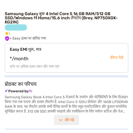
Samsung Galaxy बुक 4 Intel Core 5 16 GB RAM/512 GB
SSD/Windows 11 Home/15.6 inch लैपटॉप (Brey, NP750XGK-
KG2IN)
+ Easy EMI पर खरीदा गया
Easy EMI शुरू, मात्र
कीमत देखें
*/month
स्टोर पर अधिक EMI प्लान और लाभ पाएं
प्रोडक्ट का परिचय
Powered by
Samsung Galaxy Book 4 Intel Core 5 रोजमर्रा के उपयोग और पोर्टेबिलिटी के लिए डिज़ाइन
किया गया एक पतला और हल्का लैपटॉप है. Intel Core 5 120U प्रोसेसर और 16GB LPDDR4X
RAM के साथ, यह लैपटॉप आपके सभी दैनिक कार्यों के लिए स्मूथ मल्टीटास्किंग और कुशल परफॉर्मेंस
सुनिश्चित करता है. 512 GB SSD आपकी फाइलों और एप्लीकेशन के लिए पर्याप्त स्टोरेज और तेज़
एक्सेस प्रदान करती है. इसका स्लीक ग्रे फिनिश अत्याधुनिकता का स्पर्श देती है, जिससे यह प्रोफेशनल
और पढ़ें
और छात्रों के लिए आदर्श बन जाता है. 15.6-inch स्क्रीन एक आरामदायक देखने का अनुभव प्रदान
करती है, चाहे आप डॉक्यूमेंट पर काम कर रहे हों या अपने पसंदीदा कंटेंट को स्ट्रीम कर रहे हों. Intel
Iris Xe ग्राफिक्स कैजुअल गेमिंग और मल्टीमीडिया के लिए बेहतर विजुअल परफॉर्मेंस देता है. 1