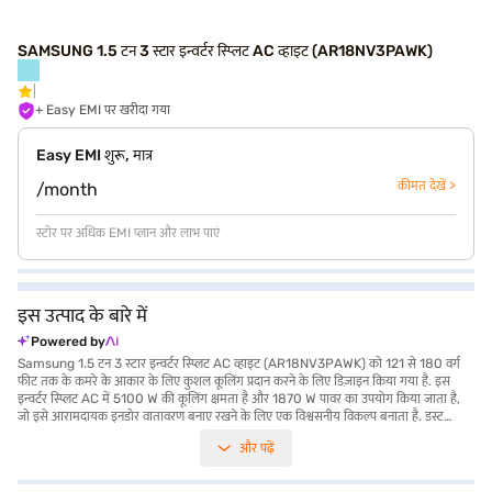
SAMSUNG 1.5 टन 3 स्टार इन्वर्टर स्प्लिट AC व्हाइट (AR18NV3PAWK)
+ Easy EMI पर खरीदा गया
Easy EMI शुरू, मात्र
कीमत देखें >
/month
स्टोर पर अधिक EMI प्लान और लाभ पाएं
इस उत्पाद के बारे में
Powered by
Samsung 1.5 टन 3 स्टार इन्वर्टर स्प्लिट AC व्हाइट (AR18NV3PAWK) को 121 से 180 वर्ग
फीट तक के कमरे के आकार के लिए कुशल कूलिंग प्रदान करने के लिए डिज़ाइन किया गया है. इस
इन्वर्टर स्प्लिट AC में 5100 W की कूलिंग क्षमता है और 1870 W पावर का उपयोग किया जाता है,
जो इसे आरामदायक इनडोर वातावरण बनाए रखने के लिए एक विश्वसनीय विकल्प बनाता है. डस्ट
फिल्टर से लैस, यह AC सुनिश्चित करता है कि आपके द्वारा सांस लेने वाली हवा साफ और एलर्जी से
और पढ़ें
मुक्त है. इसके आकार 106.5 x 24.3 x 29.8 सेमी हैं, जो आपके लिविंग स्पेस में आसानी से समाहित
होते हैं. 3-स्टार एनर्जी एफिशिएंसी रेटिंग आपको बेहतर कूलिंग परफॉर्मेंस का लाभ उठाते हुए बिजली के
बिल पर बचत करने में मदद करती है. Samsung AC प्रोडक्ट पर 1 वर्ष की निर्माता वारंटी और कंप्रेसर