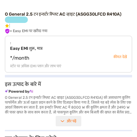
O General 2.5 टन इन्वर्टर स्प्लिट AC व्हाइट (ASGG30LFCD R410A)
+ Easy EMI पर खरीदा गया
:
Easy EMI शुरू, मात्र
कीमत देखें
*/month
स्टोर पर अधिक EMI प्लान और लाभ पाएं
इस उत्पाद के बारे में
Powered by
O General 2.5 टन इन्वर्टर स्प्लिट AC व्हाइट (ASGG30LFCD R410A) को असाधारण कूलिंग
परफॉर्मेंस और ऊर्जा दक्षता प्रदान करने के लिए डिज़ाइन किया गया है, जिससे यह बड़े स्पेस के लिए एक
आदर्श विकल्प बन जाता है. इस इन्वर्टर स्प्लिट AC में 8000 W की कूलिंग क्षमता है और 2490 W
की पावर खपत के साथ काम करता है, जो पावरफुल कूलिंग और कम बिजली की खपत का बैलेंस प्रदान
करता है. ASGG30LFCD (R410A) मॉडल आरामदायक वातावरण सुनिश्चित करता है, जो आपके
और पढ़ें
पसंदीदा तापमान के अनुसार तेज़ी से ढल जाता है. लेकिन डस्ट फिल्टर उपलब्ध नहीं है, लेकिन यूनिट का
मजबूत डिज़ाइन और एडवांस्ड कूलिंग टेक्नोलॉजी भरोसेमंद परफॉर्मेंस प्रदान करती है. O General 2.5
टन इन्वर्टर स्प्लिट AC प्रोडक्ट पर 1 साल की मैन्युफैक्चरर वारंटी और कंप्रेसर पर 5 साल की वारंटी
मिलती है, जिससे आपको मानसिक शांति मिलती है. जो लोग कुशल और प्रभावी कूलिंग समाधान चाहते