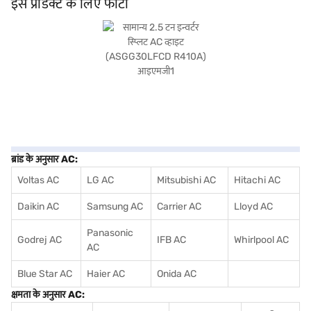
इस प्रोडक्ट के लिए फोटो
हैं, उनके लिए डिज़ाइन किया गया है, यह AC एक बेहतरीन निवेश है. खरीदारी करने के लिए बजाज
फाइनेंस पर विकल्पों के बारे में जानें या पार्टनर स्टोर पर जाएं और Easy EMIs का लाभ उठाएं.
ब्रांड के अनुसार AC:
Voltas AC
LG AC
Mitsubishi AC
Hitachi AC
Daikin AC
Samsung AC
Carrier AC
Lloyd AC
Panasonic
Godrej AC
IFB AC
Whirlpool AC
AC
Blue Star AC
Haier AC
Onida AC
क्षमता के अनुसार AC: