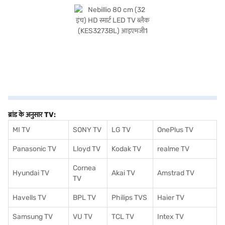
बारे में सभी आवश्यक जानकारी. अपना पसंदीदा वेरिएंट चुनने के बाद, आप बजाज मॉल पर TV देख
सकते हैं और इसे बजाज फाइनेंस पार्टनर स्टोर से खरीद सकते हैं. कुछ चरणों में अपनी योग्यता चेक करें
और बजाज फाइनेंस से आसान ईएमआई के माध्यम से बिना किसी फाइनेंशियल तनाव के अपने पसंदीदा
गैजेट खरीदें.
ब्रांड के अनुसार TV:
MI TV
SONY TV
LG TV
OnePlus TV
Panasonic TV
Lloyd TV
Kodak TV
realme TV
Cornea
Hyundai TV
Akai TV
Amstrad TV
TV
Havells TV
BPL TV
Philips TVS
Haier TV
Samsung TV
VU TV
TCL TV
I
ntex TV