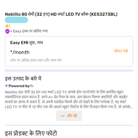
Nebillio 80 सेमी (32 इंच) HD स्मार्ट LED TV ब्लैक (KES3273BL)
+ Easy EMI पर खरीदा गया
Easy EMI शुरू, मात्र
कीमत देखें
*/month
स्टोर पर अधिक EMI प्लान और लाभ पाएं
इस उत्पाद के बारे में
Powered by
Nebillio 80 सेमी 32 इंच HD स्मार्ट LED TV आपके होम एंटरटेनमेंट के लिए इमर्सिव व्यूइंग
एक्सपीरियंस प्रदान करता है. अपने A+ ग्रेड पैनल के साथ, आप बेहतर पिक्चर क्वालिटी और वाइब्रेंट
कलर्स का आनंद ले सकते हैं, जो अपनी पसंदीदा फिल्में और शो देखने के लिए परफेक्ट है. यह स्मार्ट
LED TV 11 फीट से 13 फीट तक की आदर्श व्यूइंग डिस्टेंस के लिए डिज़ाइन किया गया है, जो आपके
टच से आरामदायक व्यूइंग सुनिश्चित करता है. FHD रिज़ोल्यूशन साफ और स्पष्ट फोटो प्रदान करता है,
और पढ़ें
जिससे आपका समग्र विजुअल अनुभव बेहतर होता है. जबकि स्पीकर का प्रकार, HDMI पोर्ट की संख्या,
USB पोर्ट की संख्या, ऑपरेटिंग सिस्टम, सपोर्टेड इंटरनेट सेवाएं, TV माउंटिंग प्रकार और TV वॉटेज
जैसे विशिष्ट विवरण उपलब्ध नहीं हैं, वहीं Nebillio स्मार्ट LED TV उन लोगों के लिए बनाया गया है जो
घर पर अच्छी क्वॉलिटी का मनोरंजन करना चाहते हैं. वेब सीरीज़ का आनंद लेने के लिए आदर्श, यह
इस प्रोडक्ट के लिए फोटो
आपके लिविंग रूम में एक बेहतरीन एडिशन है. Nebillio 80 सेमी 32 इंच HD स्मार्ट LED TV के